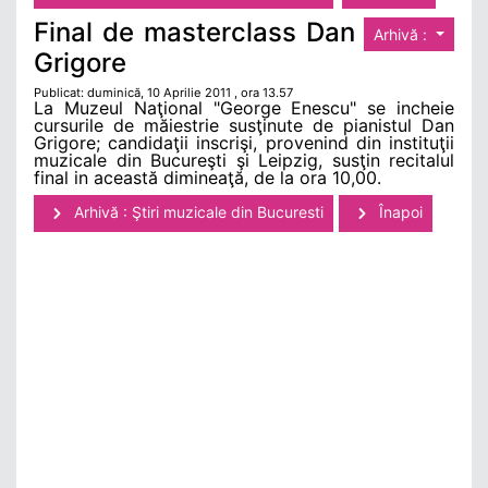
Final de masterclass Dan
Arhivă :
Grigore
Publicat: duminică, 10 Aprilie 2011 , ora 13.57
La Muzeul Naţional "George Enescu" se incheie
cursurile de măiestrie susţinute de pianistul Dan
Grigore; candidaţii inscrişi, provenind din instituţii
muzicale din Bucureşti şi Leipzig, susţin recitalul
final in această dimineaţă, de la ora 10,00.
Arhivă : Ştiri muzicale din Bucuresti
Înapoi