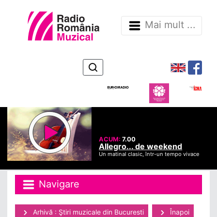
Mai mult ...
ACUM:
7.00
Allegro... de weekend
Un matinal clasic, într-un tempo vivace
Navigare
Arhivă : Ştiri muzicale din Bucuresti
Înapoi