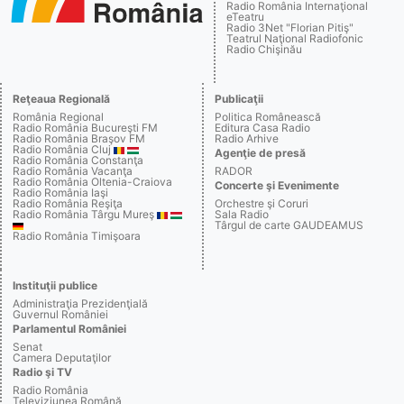
Radio România Internaţional
eTeatru
Radio 3Net "Florian Pitiş"
Teatrul Naţional Radiofonic
Radio Chişinău
Reţeaua Regională
Publicaţii
România Regional
Politica Românească
Radio România Bucureşti FM
Editura Casa Radio
Radio România Braşov FM
Radio Arhive
Radio România Cluj
Agenţie de presă
Radio România Constanţa
Radio România Vacanţa
RADOR
Radio România Oltenia-Craiova
Concerte şi Evenimente
Radio România Iaşi
Radio România Reşiţa
Orchestre şi Coruri
Radio România Târgu Mureş
Sala Radio
Târgul de carte GAUDEAMUS
Radio România Timişoara
Instituţii publice
Administraţia Prezidenţială
Guvernul României
Parlamentul României
Senat
Camera Deputaţilor
Radio şi TV
Radio România
Televiziunea Română