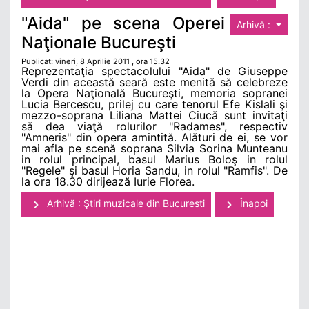
"Aida" pe scena Operei
Arhivă :
Naţionale Bucureşti
Publicat: vineri, 8 Aprilie 2011 , ora 15.32
Reprezentaţia spectacolului "Aida" de Giuseppe
Verdi din această seară este menită să celebreze
la Opera Naţională Bucureşti, memoria sopranei
Lucia Bercescu, prilej cu care tenorul Efe Kislali şi
mezzo-soprana Liliana Mattei Ciucă sunt invitaţi
să dea viaţă rolurilor "Radames", respectiv
"Amneris" din opera amintită. Alături de ei, se vor
mai afla pe scenă soprana Silvia Sorina Munteanu
in rolul principal, basul Marius Boloş in rolul
"Regele" şi basul Horia Sandu, in rolul "Ramfis". De
la ora 18.30 dirijează Iurie Florea.
Arhivă : Ştiri muzicale din Bucuresti
Înapoi