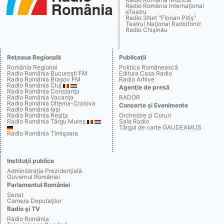
Radio România Internaţional
eTeatru
Radio 3Net "Florian Pitiş"
Teatrul Naţional Radiofonic
Radio Chişinău
Reţeaua Regională
Publicaţii
România Regional
Politica Românească
Radio România Bucureşti FM
Editura Casa Radio
Radio România Braşov FM
Radio Arhive
Radio România Cluj
Agenţie de presă
Radio România Constanţa
Radio România Vacanţa
RADOR
Radio România Oltenia-Craiova
Concerte şi Evenimente
Radio România Iaşi
Radio România Reşiţa
Orchestre şi Coruri
Radio România Târgu Mureş
Sala Radio
Târgul de carte GAUDEAMUS
Radio România Timişoara
Instituţii publice
Administraţia Prezidenţială
Guvernul României
Parlamentul României
Senat
Camera Deputaţilor
Radio şi TV
Radio România