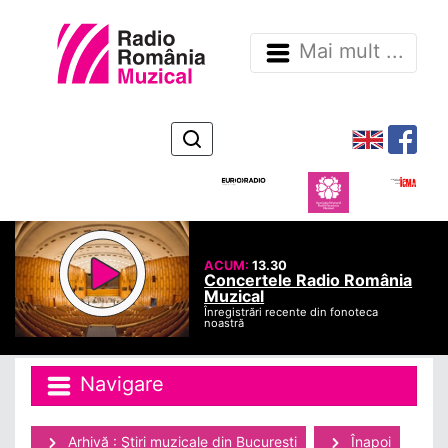
Mai mult ...
ACUM:
13.30
Concertele Radio România
Muzical
Înregistrări recente din fonoteca
noastră
Navigare
Arhivă : Ştiri muzicale din Bucuresti
Înapoi