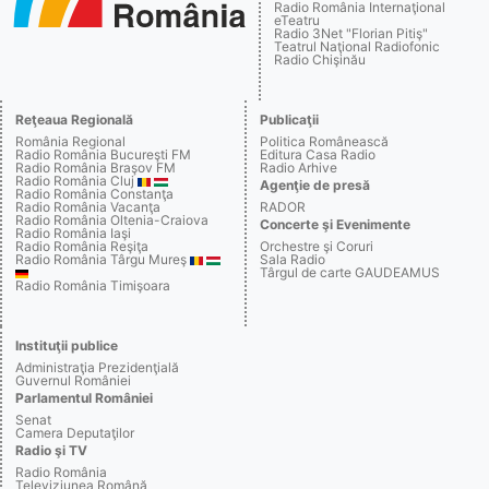
Radio România Internaţional
eTeatru
Radio 3Net "Florian Pitiş"
Teatrul Naţional Radiofonic
Radio Chişinău
Reţeaua Regională
Publicaţii
România Regional
Politica Românească
Radio România Bucureşti FM
Editura Casa Radio
Radio România Braşov FM
Radio Arhive
Radio România Cluj
Agenţie de presă
Radio România Constanţa
Radio România Vacanţa
RADOR
Radio România Oltenia-Craiova
Concerte şi Evenimente
Radio România Iaşi
Radio România Reşiţa
Orchestre şi Coruri
Radio România Târgu Mureş
Sala Radio
Târgul de carte GAUDEAMUS
Radio România Timişoara
Instituţii publice
Administraţia Prezidenţială
Guvernul României
Parlamentul României
Senat
Camera Deputaţilor
Radio şi TV
Radio România
Televiziunea Română