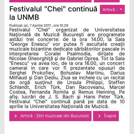
Festivalul "Chei" continuă
Arhivă :
la UNMB
Publicat: joi, 7 Aprilie 2011 , ora 10.29
Festivalul "Chei" organizat de Universitatea
Naţională de Muzică Bucureşti are programate
astăzi trei concerte: de la ora 14.00, la Sala
"George Enescu" vor putea fi ascultate creaţii
muzicale bizantine dedicate sărbătorilor pascale in
interpretarea Coralei Psalmodia, dirijate de
Nicolae Gheorghiţă şi de Gabriel Oprea. Tot la Sala
"Enescu" va avea loc, de la ora 16.00, un concert
cameral in care vor fi prezentate opusuri de
Serghei Prokofiev, Bohuslav Martinu, Darius
Milhaud şi Dan Dediu. Ziua se incheie cu un recital
de orgă susţinut de Ursula Philippi, Steffen
Schlandt, Erich Türk, Dan Racoveanu, Marcel
Costea, Fernanda Romila şi Remus Henning. Pe
afiş: lucrări de J. S. Bach şi Hans Peter Türk.
Festivalul "Chei" continuă pană pe data de 10
aprilie la Universitatea Naţională de Muzică.
Arhivă : Ştiri muzicale din Bucuresti
Înapoi