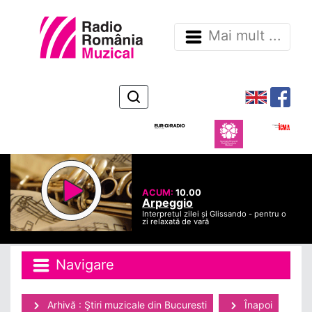
Mai mult ...
ACUM:
10.00
Arpeggio
Interpretul zilei și Glissando - pentru o
zi relaxată de vară
Navigare
Arhivă : Ştiri muzicale din Bucuresti
Înapoi