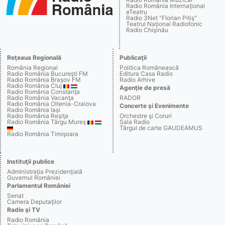
Radio România Internaţional
eTeatru
Radio 3Net "Florian Pitiş"
Teatrul Naţional Radiofonic
Radio Chişinău
Reţeaua Regională
Publicaţii
România Regional
Politica Românească
Radio România Bucureşti FM
Editura Casa Radio
Radio România Braşov FM
Radio Arhive
Radio România Cluj
Agenţie de presă
Radio România Constanţa
Radio România Vacanţa
RADOR
Radio România Oltenia-Craiova
Concerte şi Evenimente
Radio România Iaşi
Radio România Reşiţa
Orchestre şi Coruri
Radio România Târgu Mureş
Sala Radio
Târgul de carte GAUDEAMUS
Radio România Timişoara
Instituţii publice
Administraţia Prezidenţială
Guvernul României
Parlamentul României
Senat
Camera Deputaţilor
Radio şi TV
Radio România