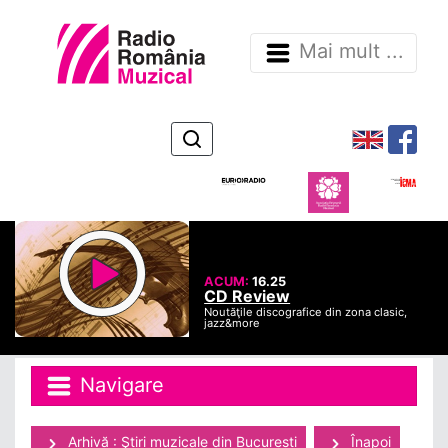
Mai mult ...
ACUM:
16.25
CD Review
Noutăţile discografice din zona clasic,
jazz&more
Navigare
Arhivă : Ştiri muzicale din Bucuresti
Înapoi