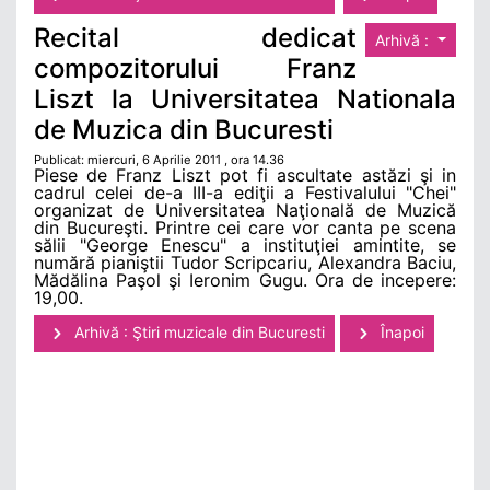
Recital dedicat
Arhivă :
compozitorului Franz
Liszt la Universitatea Nationala
de Muzica din Bucuresti
Publicat: miercuri, 6 Aprilie 2011 , ora 14.36
Piese de Franz Liszt pot fi ascultate astăzi şi in
cadrul celei de-a III-a ediţii a Festivalului "Chei"
organizat de Universitatea Naţională de Muzică
din Bucureşti. Printre cei care vor canta pe scena
sălii "George Enescu" a instituţiei amintite, se
numără pianiştii Tudor Scripcariu, Alexandra Baciu,
Mădălina Paşol şi Ieronim Gugu. Ora de incepere:
19,00.
Arhivă : Ştiri muzicale din Bucuresti
Înapoi