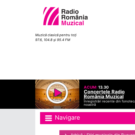
Muzică clasică pentru toţi
97.6, 104.8 şi 95.4 FM
ACUM:
13.30
Concertele Radio
România Muzical
Înregistrări recente din fonotec
noastră
Navigare
Arhivă : Ştiri muzicale din Bucure