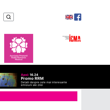
Apoi:
16.24
Promo RRM
Detalii despre cele mai interesante
emisiuni ale zilei