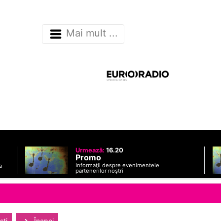
Mai mult ...
Urmează:
16.20
Promo
Informaţii despre evenimentele
a
partenerilor noştri
sti
Înapoi