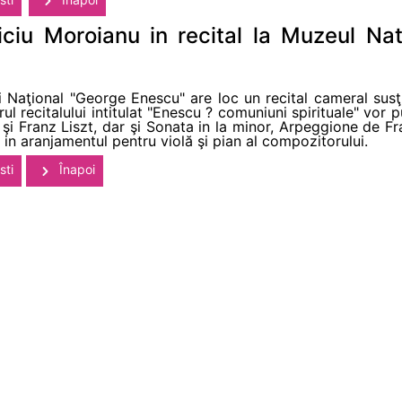
iciu Moroianu in recital la Muzeul Na
 Naţional "George Enescu" are loc un recital cameral susţi
rul recitalului intitulat "Enescu ? comuniuni spirituale" vor p
i Franz Liszt, dar şi Sonata in la minor, Arpeggione de Fr
 in aranjamentul pentru violă şi pian al compozitorului.
sti
Înapoi