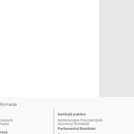
o Romania
Instituţii publice
ânească
Administraţia Prezidenţială
 Radio
Guvernul României
Parlamentul României
resă