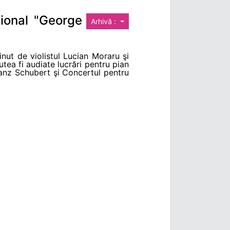
tional "George
Arhivă :
nut de violistul Lucian Moraru şi
utea fi audiate lucrări pentru pian
anz Schubert şi Concertul pentru