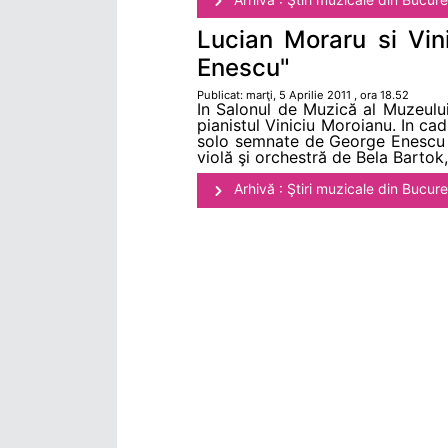
Lucian Moraru si Vin
Enescu"
Publicat: marţi, 5 Aprilie 2011 , ora 18.52
In Salonul de Muzică al Muzeului
pianistul Viniciu Moroianu. In cad
solo semnate de George Enescu ş
violă şi orchestră de Bela Bartok,
Arhivă : Ştiri muzicale din Bucure