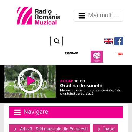
Mai mult ...
ACUM:
10.00
Grădina de sunete
Marea muzică, dincolo de cuvinte: într-
o grădină paradisiacă
Navigare
Arhivă : Ştiri muzicale din Bucuresti
Înapoi