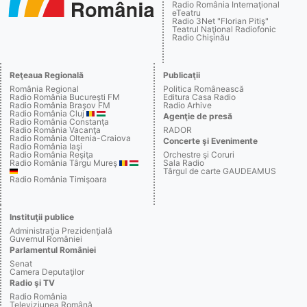
Radio România Internaţional
eTeatru
Radio 3Net "Florian Pitiş"
Teatrul Naţional Radiofonic
Radio Chişinău
Reţeaua Regională
Publicaţii
România Regional
Politica Românească
Radio România Bucureşti FM
Editura Casa Radio
Radio România Braşov FM
Radio Arhive
Radio România Cluj
Agenţie de presă
Radio România Constanţa
Radio România Vacanţa
RADOR
Radio România Oltenia-Craiova
Concerte şi Evenimente
Radio România Iaşi
Radio România Reşiţa
Orchestre şi Coruri
Radio România Târgu Mureş
Sala Radio
Târgul de carte GAUDEAMUS
Radio România Timişoara
Instituţii publice
Administraţia Prezidenţială
Guvernul României
Parlamentul României
Senat
Camera Deputaţilor
Radio şi TV
Radio România
Televiziunea Română