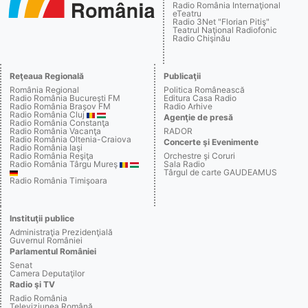
Radio România Internaţional
eTeatru
Radio 3Net "Florian Pitiş"
Teatrul Naţional Radiofonic
Radio Chişinău
Reţeaua Regională
Publicaţii
România Regional
Politica Românească
Radio România Bucureşti FM
Editura Casa Radio
Radio România Braşov FM
Radio Arhive
Radio România Cluj
Agenţie de presă
Radio România Constanţa
Radio România Vacanţa
RADOR
Radio România Oltenia-Craiova
Concerte şi Evenimente
Radio România Iaşi
Radio România Reşiţa
Orchestre şi Coruri
Radio România Târgu Mureş
Sala Radio
Târgul de carte GAUDEAMUS
Radio România Timişoara
Instituţii publice
Administraţia Prezidenţială
Guvernul României
Parlamentul României
Senat
Camera Deputaţilor
Radio şi TV
Radio România
Televiziunea Română