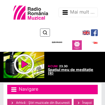
Mai mult ...
ACUM:
23.30
Spațiul meu de meditație
(R)
Navigare
Arhivă : Ştiri muzicale din Bucuresti
Înapoi