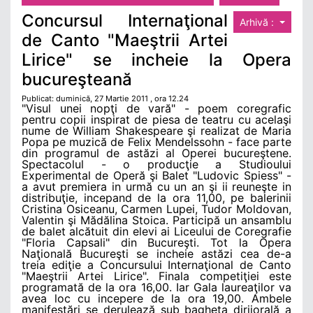
Concursul Internaţional
Arhivă :
de Canto "Maeştrii Artei
Lirice" se incheie la Opera
bucureşteană
Publicat: duminică, 27 Martie 2011 , ora 12.24
"Visul unei nopţi de vară" - poem coregrafic
pentru copii inspirat de piesa de teatru cu acelaşi
nume de William Shakespeare şi realizat de Maria
Popa pe muzică de Felix Mendelssohn - face parte
din programul de astăzi al Operei bucureştene.
Spectacolul - o producţie a Studioului
Experimental de Operă şi Balet "Ludovic Spiess" -
a avut premiera in urmă cu un an şi ii reuneşte in
distribuţie, incepand de la ora 11,00, pe balerinii
Cristina Osiceanu, Carmen Lupei, Tudor Moldovan,
Valentin şi Mădălina Stoica. Participă un ansamblu
de balet alcătuit din elevi ai Liceului de Coregrafie
"Floria Capsali" din Bucureşti. Tot la Opera
Naţională Bucureşti se incheie astăzi cea de-a
treia ediţie a Concursului Internaţional de Canto
"Maeştrii Artei Lirice". Finala competiţiei este
programată de la ora 16,00. Iar Gala laureaţilor va
avea loc cu incepere de la ora 19,00. Ambele
manifestări se derulează sub bagheta dirijorală a