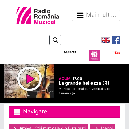
Mai mult ...
ACUM:
17.00
La grande bellezza (R)
Muzica -
cel mai bun vehicul către
frumuseţe
Navigare
Arhivă : Ştiri muzicale din Bucuresti
Înapoi