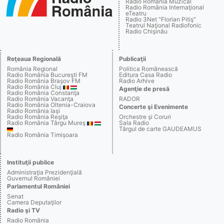
Radio România Muzical
Radio România Internaţional
eTeatru
Radio 3Net "Florian Pitiş"
Teatrul Naţional Radiofonic
Radio Chişinău
Reţeaua Regională
Publicaţii
România Regional
Politica Românească
Radio România Bucureşti FM
Editura Casa Radio
Radio România Braşov FM
Radio Arhive
Radio România Cluj
Agenţie de presă
Radio România Constanţa
Radio România Vacanţa
RADOR
Radio România Oltenia-Craiova
Concerte şi Evenimente
Radio România Iaşi
Radio România Reşiţa
Orchestre şi Coruri
Radio România Târgu Mureş
Sala Radio
Târgul de carte GAUDEAMUS
Radio România Timişoara
Instituţii publice
Administraţia Prezidenţială
Guvernul României
Parlamentul României
Senat
Camera Deputaţilor
Radio şi TV
Radio România