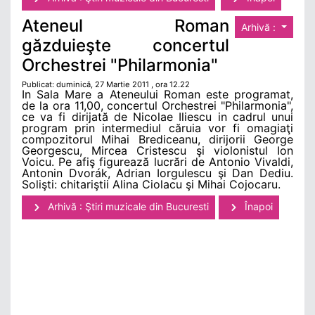
Ateneul Roman
Arhivă :
găzduieşte concertul
Orchestrei "Philarmonia"
Publicat: duminică, 27 Martie 2011 , ora 12.22
In Sala Mare a Ateneului Roman este programat,
de la ora 11,00, concertul Orchestrei "Philarmonia",
ce va fi dirijată de Nicolae Iliescu in cadrul unui
program prin intermediul căruia vor fi omagiaţi
compozitorul Mihai Brediceanu, dirijorii George
Georgescu, Mircea Cristescu şi violonistul Ion
Voicu. Pe afiş figurează lucrări de Antonio Vivaldi,
Antonin Dvorák, Adrian Iorgulescu şi Dan Dediu.
Solişti: chitariştii Alina Ciolacu şi Mihai Cojocaru.
Arhivă : Ştiri muzicale din Bucuresti
Înapoi