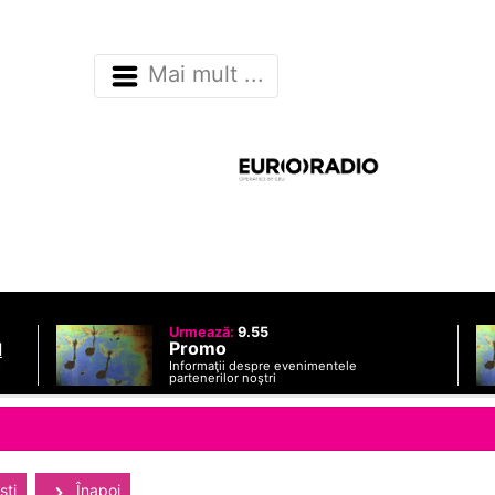
Mai mult ...
Urmează:
9.55
Promo
d
Informaţii despre evenimentele
o
partenerilor noştri
sti
Înapoi