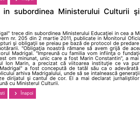
in subordinea Ministerului Culturii şi
l" trece din subordinea Ministerului Educaţiei in cea a Mini
vern nr. 205 din 2 martie 2011, publicate in Monitorul Ofici
repturi şi obligaţii se preiau pe bază de protocol de predar
 hotărarii. "Obligaţia noastră rămane să avem grijă de ace
rul Madrigal. "Impreună cu familia vom infiinţa o fundaţie
st om minunat, unic care a fost Marin Constantin", a mai s
orul Ion Marin, a precizat că viitoarea instituţie ce va p
Madrigal" a fost concepută de tatăl său ca o adevărat
licului arhiva Madrigalului, unde să se intalnească generaţi
ze dirijatul şi cantul de cor. El a mai declarat jurnalişti
ună cu Ministerul Culturii.
sti
Înapoi