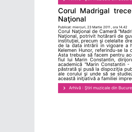
Corul Madrigal trece 
Naţional
Publicat: miercuri, 23 Martie 2011 , ora 14.42
Corul Naţional de Cameră "Madriga
Naţional, potrivit hotărarii de gu
instituţiei, precum şi celelalte d
de la data intrării in vigoare a
Kelemen Hunor, referindu-se la co
Asta trebuie să facem pentru ace
fiul lui Marin Constantin, dirij
academică "Marin Constantin - 
păstrată şi pusă la dispoziţia pub
ale corului şi unde să se studie
această iniţiativă a familiei impre
Arhivă : Ştiri muzicale din Bucure