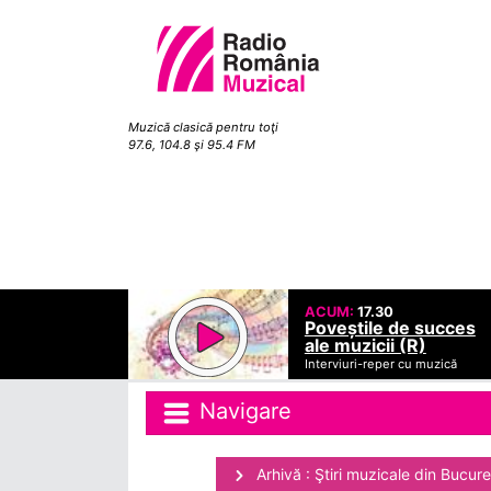
Muzică clasică pentru toţi
97.6, 104.8 şi 95.4 FM
ACUM:
17.30
Poveștile de succes
ale muzicii (R)
Interviuri-reper cu muzică
Navigare
Arhivă : Ştiri muzicale din Bucure