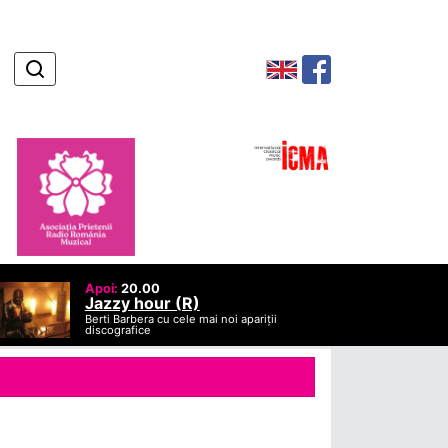
Apoi:
20.00
Jazzy hour (R)
Berti Barbera cu cele mai noi apariții
discografice