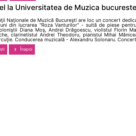
el la Universitatea de Muzica bucurest
ăţii Naţionale de Muzică Bucureşti are loc un concert dedi
ţiuni din lucrarea "Roza Vanturilor" - suită de piese pentr
oloniştii Diana Moş, Andrei Drăgoescu, violistul Florin Ma
che, clarinetistul Andrei Theodoru, pianistul Mihai Mănice
rcuţie. Conducerea muzicală - Alexandru Solonaru. Concertu
sti
Înapoi