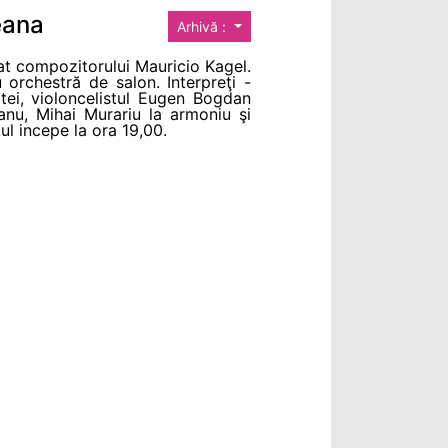
eana
Arhivă :
cat compozitorului Mauricio Kagel.
u orchestră de salon. Interpreţi -
tei, violoncelistul Eugen Bogdan
anu, Mihai Murariu la armoniu şi
l incepe la ora 19,00.