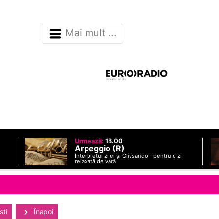
Mai mult ...
Urmează:
18.00
Arpeggio (R)
Interpretul zilei și Glissando - pentru o zi
relaxată de vară
sti
Înapoi