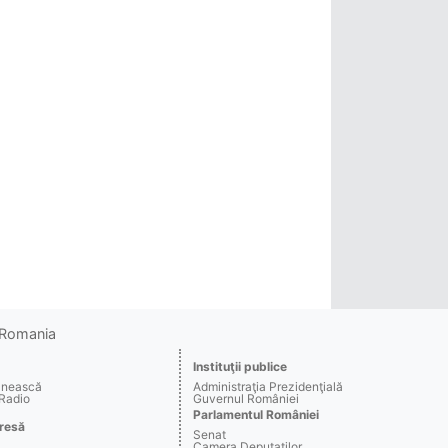
o Romania
Instituţii publice
ânească
Administraţia Prezidenţială
 Radio
Guvernul României
Parlamentul României
resă
Senat
Camera Deputaţilor