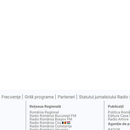
Frecvenţe
Grilă programe
Parteneri
Statutul jurnalistului Radi
Reţeaua Regională
Publicaţii
România Regional
Politica Rom
Radio România Bucureşti FM
Editura Casa
Radio România Braşov FM
Radio Arhive
Radio România Cluj
Agenţie de p
Radio România Constanţa
Radio România Vacanţa
RADOR