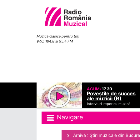
Muzică clasică pentru toţi
97.6, 104.8 şi 95.4 FM
ACUM:
17.30
Poveștile de succes
ale muzicii (R)
Interviuri-reper cu muzică
Navigare
Arhivă : Ştiri muzicale din Bucure