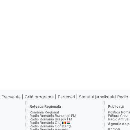
Frecvenţe
Grilă programe
Parteneri
Statutul jurnalistului Radi
Reţeaua Regională
Publicaţii
România Regional
Politica Rom
Radio România Bucureşti FM
Editura Casa
Radio România Braşov FM
Radio Arhive
Radio România Cluj
Agenţie de p
Radio România Constanţa
Radio România Vacanţa
RADOR