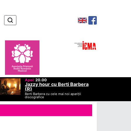
Apoi:
20.00
Jazzy hour cu Berti Barbera
(R)
Berti Barbera cu cele mai noi apariții
discografice