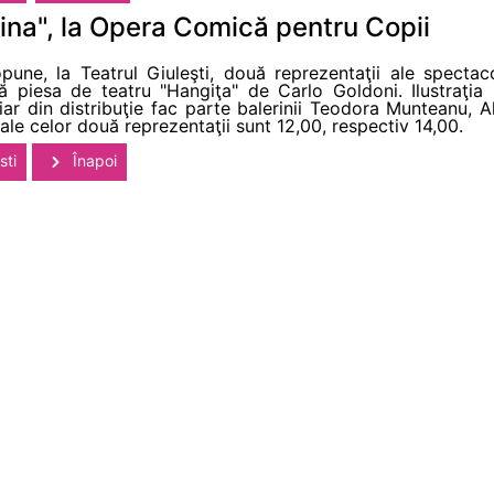
ina", la Opera Comică pentru Copii
ne, la Teatrul Giuleşti, două reprezentaţii ale spectacol
 piesa de teatru "Hangiţa" de Carlo Goldoni. Ilustraţia
iar din distribuţie fac parte balerinii Teodora Munteanu, A
ale celor două reprezentaţii sunt 12,00, respectiv 14,00.
sti
Înapoi