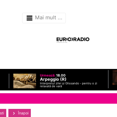
Mai mult ...
Urmează:
18.00
Arpeggio (R)
Interpretul zilei și Glissando - pentru o zi
relaxată de vară
sti
Înapoi