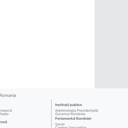
o Romania
Instituţii publice
ânească
Administraţia Prezidenţială
 Radio
Guvernul României
Parlamentul României
resă
Senat
Camera Deputaţilor