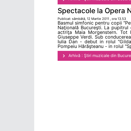
Spectacole la Opera N
Publicat: sâmbătă, 12 Martie 2011 , ora 13.53
Basmul simfonic pentru copii "Pet
Naţională Bucureşti. La pupitrul 
actriţa Maia Morgenstern. Tot 
Giuseppe Verdi. Sub conducerea di
Iulia Dan - debut in rolul "Gil
Pompeiu Hărăşteanu - in rolul "Sp
Arhivă : Ştiri muzicale din Bucure