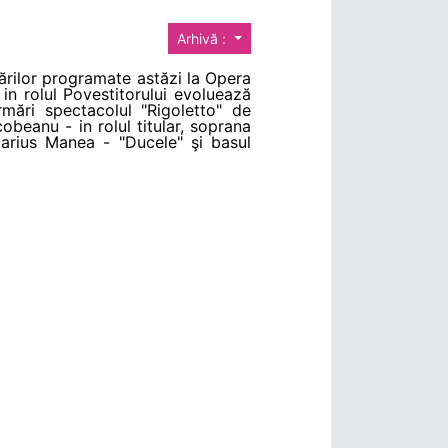
Arhivă :
tărilor programate astăzi la Opera
 in rolul Povestitorului evoluează
mări spectacolul "Rigoletto" de
obeanu - in rolul titular, soprana
Marius Manea - "Ducele" şi basul