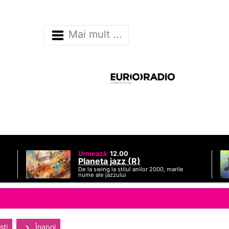
Mai mult ...
Urmează:
12.00
Planeta jazz (R)
De la swing la stilul anilor 2000, marile
nume ale jazzului
sti
Înapoi