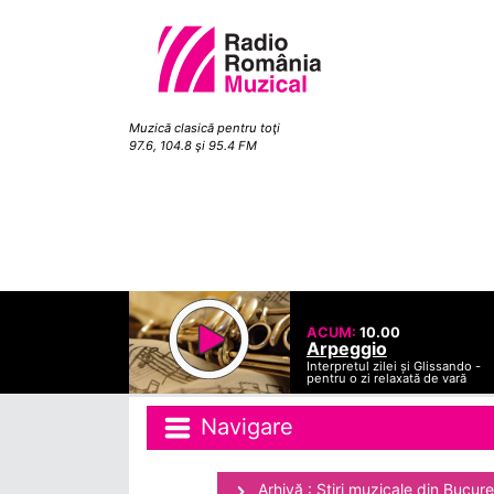
Muzică clasică pentru toţi
97.6, 104.8 şi 95.4 FM
ACUM:
10.00
Arpeggio
Interpretul zilei și Glissando -
pentru o zi relaxată de vară
Navigare
Arhivă : Ştiri muzicale din Bucure