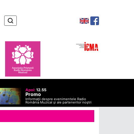
Apoi:
12.55
Promo
Informaţii despre evenimentele Radio
România Muzical şi ale partenerilor noştri