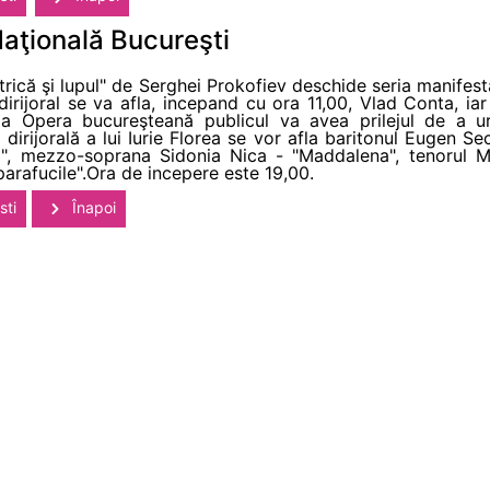
aţională Bucureşti
rică şi lupul" de Serghei Prokofiev deschide seria manifes
dirijoral se va afla, incepand cu ora 11,00, Vlad Conta, iar
la Opera bucureşteană publicul va avea prilejul de a ur
rijorală a lui Iurie Florea se vor afla baritonul Eugen Sec
da", mezzo-soprana Sidonia Nica - "Maddalena", tenorul 
arafucile".Ora de incepere este 19,00.
sti
Înapoi