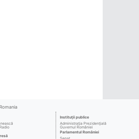
o Romania
Instituţii publice
ânească
Administraţia Prezidenţială
 Radio
Guvernul României
Parlamentul României
resă
Senat