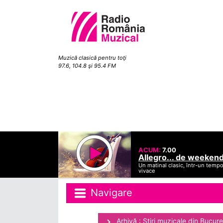
Muzică clasică pentru toţi
97.6, 104.8 şi 95.4 FM
ACUM:
7.00
Allegro... de weeken
Un matinal clasic, într-un temp
vivace
Navigare
Arhivă : Ştiri muzicale din Bucure