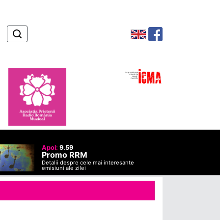
Apoi:
9.59
Promo RRM
Detalii despre cele mai interesante
emisiuni ale zilei