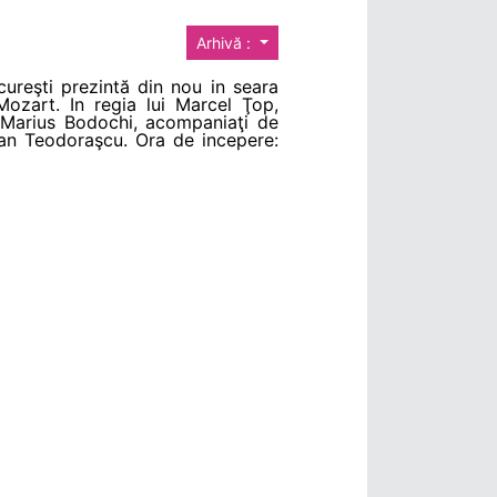
Arhivă :
ureşti prezintă din nou in seara
zart. In regia lui Marcel Ţop,
 Marius Bodochi, acompaniaţi de
ian Teodoraşcu. Ora de incepere: