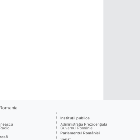
o Romania
Instituţii publice
ânească
Administraţia Prezidenţială
 Radio
Guvernul României
Parlamentul României
resă
Senat