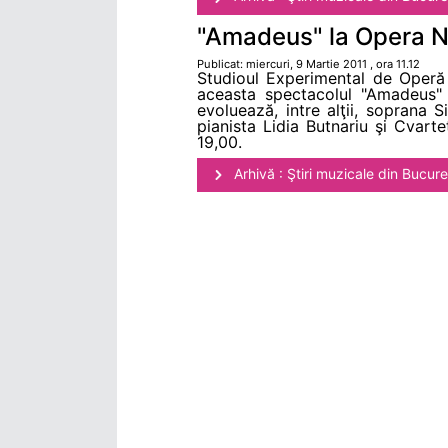
"Amadeus" la Opera N
Publicat: miercuri, 9 Martie 2011 , ora 11.12
Studioul Experimental de Operă 
aceasta spectacolul "Amadeus"
evoluează, intre alţii, sopran
pianista Lidia Butnariu şi Cvar
19,00.
Arhivă : Ştiri muzicale din Bucure