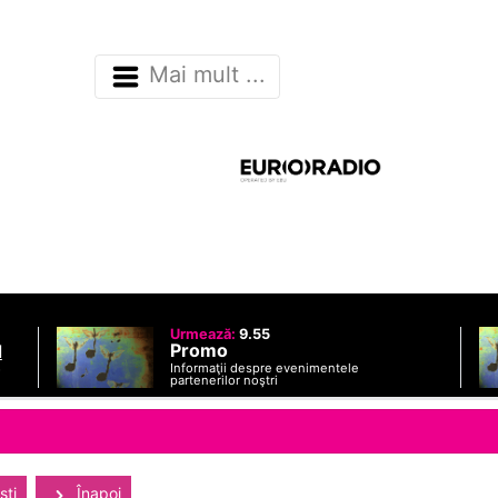
Mai mult ...
Urmează:
9.55
Promo
d
Informaţii despre evenimentele
o
partenerilor noştri
sti
Înapoi