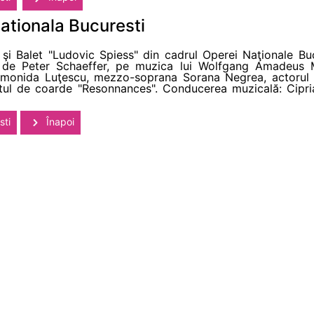
ationala Bucuresti
şi Balet "Ludovic Spiess" din cadrul Operei Naţionale Buc
 de Peter Schaeffer, pe muzica lui Wolfgang Amadeus Mo
a Simonida Luţescu, mezzo-soprana Sorana Negrea, actorul
tetul de coarde "Resonnances". Conducerea muzicală: Cipr
sti
Înapoi