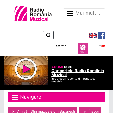
Mai mult ...
ACUM:
13.30
Concertele Radio România
Muzical
Înregistrări recente din fonoteca
noastră
Navigare
Arhivă : Ştiri muzicale din Bucuresti
Înapoi