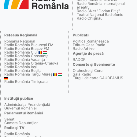
Radio România Internaţional
eTeatru
Radio 3Net "Florian Pitiş"
Teatrul Naţional Radiofonic
Radio Chişinău
Reţeaua Regională
Publicaţii
România Regional
Politica Românească
Radio România Bucureşti FM
Editura Casa Radio
Radio România Braşov FM
Radio Arhive
Radio România Cluj
Agenţie de presă
Radio România Constanţa
Radio România Vacanţa
RADOR
Radio România Oltenia-Craiova
Concerte şi Evenimente
Radio România Iaşi
Radio România Reşiţa
Orchestre şi Coruri
Radio România Târgu Mureş
Sala Radio
Târgul de carte GAUDEAMUS
Radio România Timişoara
Instituţii publice
Administraţia Prezidenţială
Guvernul României
Parlamentul României
Senat
Camera Deputaţilor
Radio şi TV
Radio România