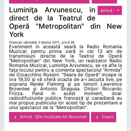
Luminiţa Arvunescu, in
Arhivă :
direct de la Teatrul de
Operă "Metropolitan" din New
York
Publicat: sâmbătă, 5 Martie 2011 , ora 8.36
Eveniment in această seară la Radio Romania
Muzical: pentru prima oară in cei 13 ani de
transmisiuni directe de la Teatrul de Operă
"Metropolitan" din New York, un realizator Radio
Romania Muzical, Luminiţa Arvunescu, se va afla la
faţa locului pentru a comenta spectacolul "Armida"
de Gioacchino Rossini. "Seara de Operă" incepe la
ora 19,50 şi vă oferă ocazia de a-i asculta live, pe
soprana Renée Fleming şi pe tenorii Lawrence
Brownlee şi Antonio Siragusa. Dirijor: Riccardo
Frizza. Pană in acest moment, doar
radiodifuziunile publice franceză şi canadiană au
mai propus publicului lor acest tip de prezentare a
unui spectacol de la "Metropolitan".
Arhivă : Ştiri muzicale din Bucuresti
Înapoi