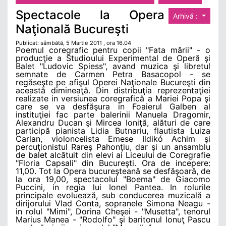
Spectacole la Opera
Arhivă :
Naţională Bucureşti
Publicat: sâmbătă, 5 Martie 2011 , ora 16.04
Poemul coregrafic pentru copii "Fata mării" - o
producţie a Studioului Experimental de Operă şi
Balet "Ludovic Spiess", avand muzica şi libretul
semnate de Carmen Petra Basacopol - se
regăseşte pe afişul Operei Naţionale Bucureşti din
această dimineaţă. Din distribuţia reprezentaţiei
realizate in versiunea coregrafică a Mariei Popa şi
care se va desfăşura in Foaierul Galben al
instituţiei fac parte balerinii Manuela Dragomir,
Alexandru Ducan şi Mircea Ioniţă, alături de care
participă pianista Lidia Butnariu, flautista Luiza
Carlan, violoncelista Emese Ildikó Achim şi
percuţionistul Rareş Pahonţiu, dar şi un ansamblu
de balet alcătuit din elevi ai Liceului de Coregrafie
"Floria Capsali" din Bucureşti. Ora de incepere:
11,00. Tot la Opera bucureşteană se desfăşoară, de
la ora 19,00, spectacolul "Boema" de Giacomo
Puccini, in regia lui Ionel Pantea. In rolurile
principale evoluează, sub conducerea muzicală a
dirijorului Vlad Conta, sopranele Simona Neagu -
in rolul "Mimi", Dorina Cheşei - "Musetta", tenorul
Marius Manea - "Rodolfo" şi baritonul Ionuţ Pascu