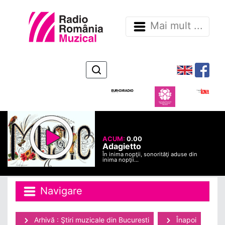
Mai mult ...
ACUM:
0.00
Adagietto
În inima nopţii, sonorităţi aduse din
inima nopţii...
Navigare
Arhivă : Ştiri muzicale din Bucuresti
Înapoi