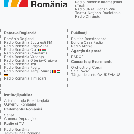
Radio România Internaţional
eTeatru
Radio 3Net "Florian Pitiş"
Teatrul Naţional Radiofonic
Radio Chişinău
Reţeaua Regională
Publicaţii
România Regional
Politica Românească
Radio România Bucureşti FM
Editura Casa Radio
Radio România Braşov FM
Radio Arhive
Radio România Cluj
Agenţie de presă
Radio România Constanţa
Radio România Vacanţa
RADOR
Radio România Oltenia-Craiova
Concerte şi Evenimente
Radio România Iaşi
Radio România Reşiţa
Orchestre şi Coruri
Radio România Târgu Mureş
Sala Radio
Târgul de carte GAUDEAMUS
Radio România Timişoara
Instituţii publice
Administraţia Prezidenţială
Guvernul României
Parlamentul României
Senat
Camera Deputaţilor
Radio şi TV
Radio România
Televiziunea Română