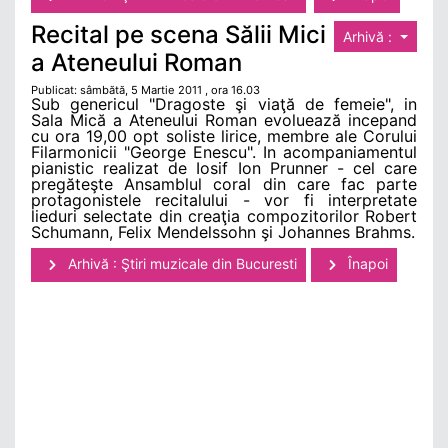
Recital pe scena Sălii Mici
Arhivă :
a Ateneului Roman
Publicat: sâmbătă, 5 Martie 2011 , ora 16.03
Sub genericul "Dragoste şi viaţă de femeie", in
Sala Mică a Ateneului Roman evoluează incepand
cu ora 19,00 opt soliste lirice, membre ale Corului
Filarmonicii "George Enescu". In acompaniamentul
pianistic realizat de Iosif Ion Prunner - cel care
pregăteşte Ansamblul coral din care fac parte
protagonistele recitalului - vor fi interpretate
lieduri selectate din creaţia compozitorilor Robert
Schumann, Felix Mendelssohn şi Johannes Brahms.
Arhivă : Ştiri muzicale din Bucuresti
Înapoi