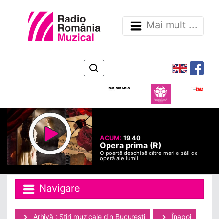
Mai mult ...
ACUM:
19.40
Opera prima (R)
O poartă deschisă către marile săli de
operă ale lumii
Navigare
Arhivă : Ştiri muzicale din Bucuresti
Înapoi