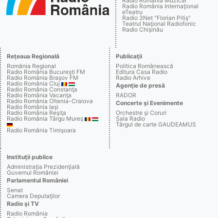
Radio România Muzical
Radio România Internaţional
eTeatru
Radio 3Net "Florian Pitiş"
Teatrul Naţional Radiofonic
Radio Chişinău
Reţeaua Regională
Publicaţii
România Regional
Politica Românească
Radio România Bucureşti FM
Editura Casa Radio
Radio România Braşov FM
Radio Arhive
Radio România Cluj
Agenţie de presă
Radio România Constanţa
Radio România Vacanţa
RADOR
Radio România Oltenia-Craiova
Concerte şi Evenimente
Radio România Iaşi
Radio România Reşiţa
Orchestre şi Coruri
Radio România Târgu Mureş
Sala Radio
Târgul de carte GAUDEAMUS
Radio România Timişoara
Instituţii publice
Administraţia Prezidenţială
Guvernul României
Parlamentul României
Senat
Camera Deputaţilor
Radio şi TV
Radio România