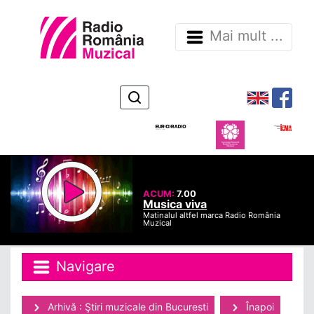
Mai mult ...
ACUM:
7.00
Musica viva
Matinalul altfel marca Radio România
Muzical
Navigare
Arhivă : Ştiri muzicale din Bucuresti
Înapoi