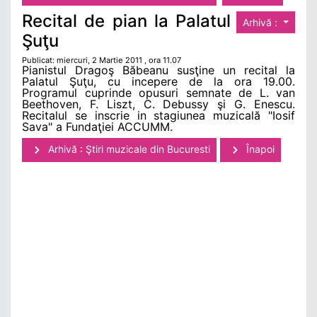
Recital de pian la Palatul
Arhivă :
Şuţu
Publicat: miercuri, 2 Martie 2011 , ora 11.07
Pianistul Dragoş Băbeanu susţine un recital la
Palatul Şuţu, cu incepere de la ora 19.00.
Programul cuprinde opusuri semnate de L. van
Beethoven, F. Liszt, C. Debussy şi G. Enescu.
Recitalul se inscrie in stagiunea muzicală "Iosif
Sava" a Fundaţiei ACCUMM.
Arhivă : Ştiri muzicale din Bucuresti
Înapoi