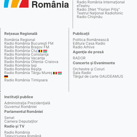
Radio România Internaţional
eTeatru
Radio 3Net "Florian Pitiş"
Teatrul Naţional Radiofonic
Radio Chişinău
Reţeaua Regională
Publicaţii
România Regional
Politica Românească
Radio România Bucureşti FM
Editura Casa Radio
Radio România Braşov FM
Radio Arhive
Radio România Cluj
Agenţie de presă
Radio România Constanţa
Radio România Vacanţa
RADOR
Radio România Oltenia-Craiova
Concerte şi Evenimente
Radio România Iaşi
Radio România Reşiţa
Orchestre şi Coruri
Radio România Târgu Mureş
Sala Radio
Târgul de carte GAUDEAMUS
Radio România Timişoara
Instituţii publice
Administraţia Prezidenţială
Guvernul României
Parlamentul României
Senat
Camera Deputaţilor
Radio şi TV
Radio România
Televiziunea Română