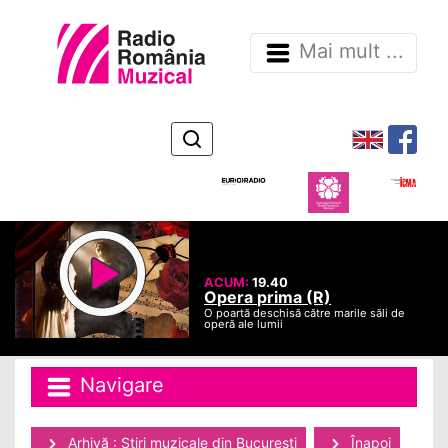
Mai mult ...
ACUM:
19.40
Opera prima (R)
O poartă deschisă către marile săli de
operă ale lumii
Navigare
Arhivă : Ştiri muzicale din Bucuresti
Înapoi