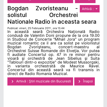
Bogdan Zvoristeanu -
Arhivă :
solistul Orchestrei
Nationale Radio in aceasta seara
Publicat: vineri, 25 Februarie 2011 , ora 13.44
In această seară Orchestra Naţională Radio
condusă de Valentin Doni propune de la ora 19.00
in Studioul de Concerte "Mihail Jora" un program
muzical romantic ce il are ca solist pe violonistul
Bogdan Zvorişteanu, concert-maestru al
Orchestrei Suisse Romande din Elveţia. Vor putea
fi audiate Concertul op. 47 in re minor pentru
vioară şi orchestră de Jean Sibelius şi Suita
"Tablouri dintr-o expoziţie" de Modest Mussorgski,
in varianta orchestrată de Maurice Ravel.
Concertul din această seară va fi transmis in
direct de Radio Romania Muzical.
Arhivă : Ştiri muzicale din Bucuresti
Înapoi