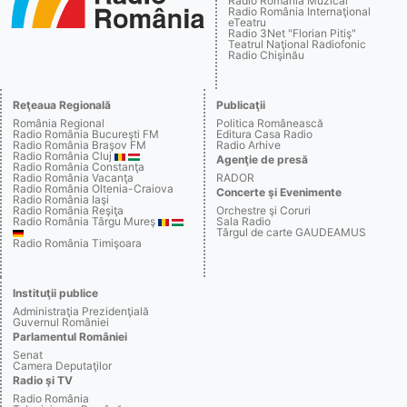
Radio România Muzical
Radio România Internaţional
eTeatru
Radio 3Net "Florian Pitiş"
Teatrul Naţional Radiofonic
Radio Chişinău
Reţeaua Regională
Publicaţii
România Regional
Politica Românească
Radio România Bucureşti FM
Editura Casa Radio
Radio România Braşov FM
Radio Arhive
Radio România Cluj
Agenţie de presă
Radio România Constanţa
Radio România Vacanţa
RADOR
Radio România Oltenia-Craiova
Concerte şi Evenimente
Radio România Iaşi
Radio România Reşiţa
Orchestre şi Coruri
Radio România Târgu Mureş
Sala Radio
Târgul de carte GAUDEAMUS
Radio România Timişoara
Instituţii publice
Administraţia Prezidenţială
Guvernul României
Parlamentul României
Senat
Camera Deputaţilor
Radio şi TV
Radio România