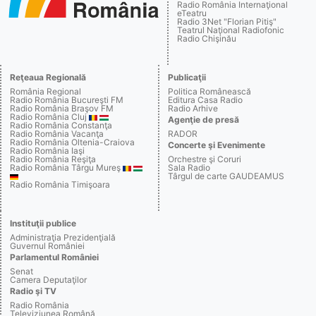
Radio România Internaţional
eTeatru
Radio 3Net "Florian Pitiş"
Teatrul Naţional Radiofonic
Radio Chişinău
Reţeaua Regională
Publicaţii
România Regional
Politica Românească
Radio România Bucureşti FM
Editura Casa Radio
Radio România Braşov FM
Radio Arhive
Radio România Cluj
Agenţie de presă
Radio România Constanţa
Radio România Vacanţa
RADOR
Radio România Oltenia-Craiova
Concerte şi Evenimente
Radio România Iaşi
Radio România Reşiţa
Orchestre şi Coruri
Radio România Târgu Mureş
Sala Radio
Târgul de carte GAUDEAMUS
Radio România Timişoara
Instituţii publice
Administraţia Prezidenţială
Guvernul României
Parlamentul României
Senat
Camera Deputaţilor
Radio şi TV
Radio România
Televiziunea Română