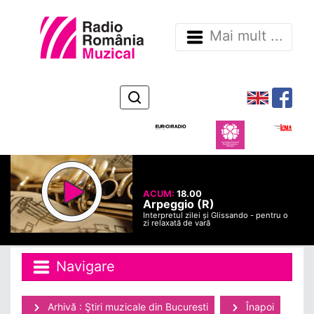
Mai mult ...
ACUM:
18.00
Arpeggio (R)
Interpretul zilei și Glissando - pentru o
zi relaxată de vară
Navigare
Arhivă : Ştiri muzicale din Bucuresti
Înapoi