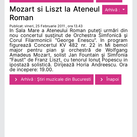
Mozart si Liszt la Ateneul
Arhivă :
Roman
Publicat: vineri, 25 Februarie 2011 , ora 13.43
In Sala Mare a Ateneului Roman puteţi urmări din
nou concertul susţinut de Orchestra Simfonică şi
Corul Filarmonicii "George Enescu". In program
figurează Concertul KV 482 nr. 22 in Mi bemol
major pentru pian şi orchestră de Wolfgang
Amadeus Mozart, solist Jan Fountain şi Simfonia
"Faust" de Franz Liszt, cu tenorul Ionuţ Popescu in
ipostază solistică. Dirijează Horia Andreescu. Ora
de incepere: 19.00.
Arhivă : Ştiri muzicale din Bucuresti
Înapoi