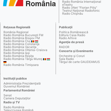
Radio România Internaţional
eTeatru
Radio 3Net "Florian Pitiş"
Teatrul Naţional Radiofonic
Radio Chişinău
Reţeaua Regională
Publicaţii
România Regional
Politica Românească
Radio România Bucureşti FM
Editura Casa Radio
Radio România Braşov FM
Radio Arhive
Radio România Cluj
Agenţie de presă
Radio România Constanţa
Radio România Vacanţa
RADOR
Radio România Oltenia-Craiova
Concerte şi Evenimente
Radio România Iaşi
Radio România Reşiţa
Orchestre şi Coruri
Radio România Târgu Mureş
Sala Radio
Târgul de carte GAUDEAMUS
Radio România Timişoara
Instituţii publice
Administraţia Prezidenţială
Guvernul României
Parlamentul României
Senat
Camera Deputaţilor
Radio şi TV
Radio România
Televiziunea Română