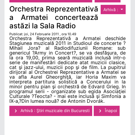
Orchestra Reprezentativă
Arhivă :
a Armatei concertează
astăzi la Sala Radio
Publicat: joi, 24 Februarie 2011 , ora 10.49
Orchestra Reprezentativă a Armatei deschide
Stagiunea muzicală 2011 in Studioul de concerte ?
Mihail Jora? al Radiodifuziunii Romane: sub
genericul ?Army in Concert?, se va desfăşura, de
la ora 19,00, prima seară muzicală inclusă intr-o
serie de manifestări dedicate atat muzicii clasice,
cat şi jazz-ului, muzicii pop şi de film. La pupitrul
dirijoral al Orchestrei Reprezentative a Armatei se
va afla Aurel Gheorghiţă, iar Horia Maxim va
interpreta partitura solistică a Concerului in la
minor pentru pian şi orchestră de Edvard Grieg. In
programul serii - organizate sub egida Asociaţiei
Culturale ?Teocta? - mai este inclusă şi Simfonia a
IX-a,?Din lumea nouă? de Antonin Dvorák.
Arhivă : Ştiri muzicale din Bucuresti
Înapoi