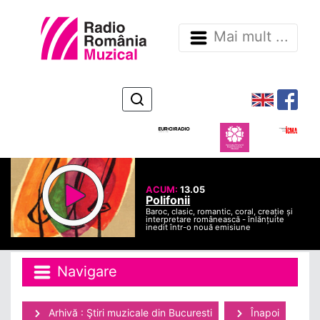
Mai mult ...
ACUM:
13.05
Polifonii
Baroc, clasic, romantic, coral, creație și
interpretare românească - înlănțuite
inedit într-o nouă emisiune
Navigare
Arhivă : Ştiri muzicale din Bucuresti
Înapoi