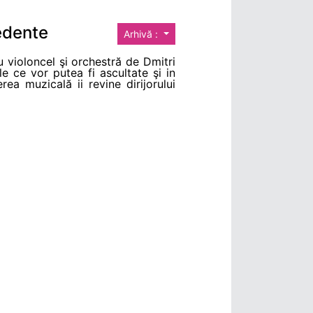
edente
Arhivă :
 violoncel şi orchestră de Dmitri
le ce vor putea fi ascultate şi in
a muzicală ii revine dirijorului