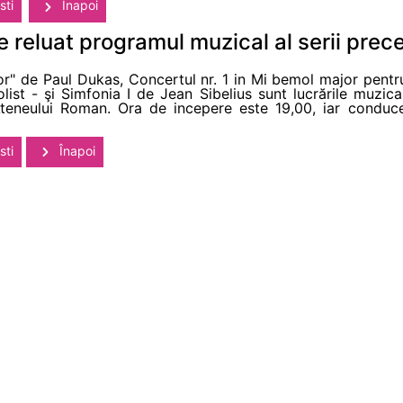
sti
Înapoi
 reluat programul muzical al serii prec
or" de Paul Dukas, Concertul nr. 1 in Mi bemol major pentru
ist - şi Simfonia I de Jean Sibelius sunt lucrările muzica
eneului Roman. Ora de incepere este 19,00, iar conducere
sti
Înapoi