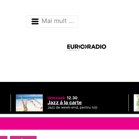
Mai mult ...
Urmează:
12.30
Jazz á la carte
Jazz de week-end, pentru toți