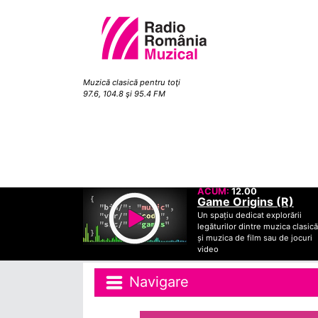
Muzică clasică pentru toţi
97.6, 104.8 şi 95.4 FM
ACUM:
12.00
Game Origins (R)
Un spațiu dedicat explorării
legăturilor dintre muzica clasică
și muzica de film sau de jocuri
video
Navigare