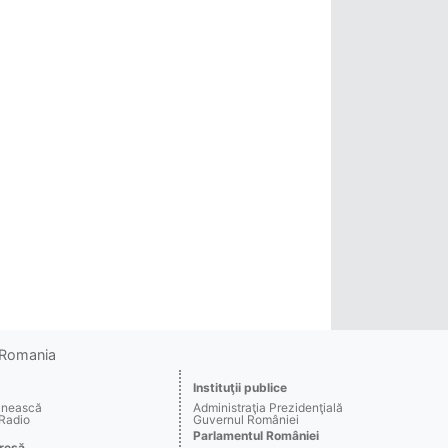
o Romania
Instituţii publice
ânească
Administraţia Prezidenţială
 Radio
Guvernul României
Parlamentul României
resă