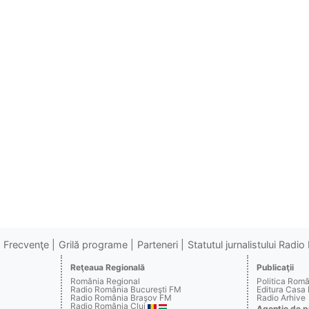
Frecvenţe
Grilă programe
Parteneri
Statutul jurnalistului Radi
Reţeaua Regională
Publicaţii
România Regional
Politica Rom
Radio România Bucureşti FM
Editura Casa
Radio România Braşov FM
Radio Arhive
Radio România Cluj
Agenţie de p