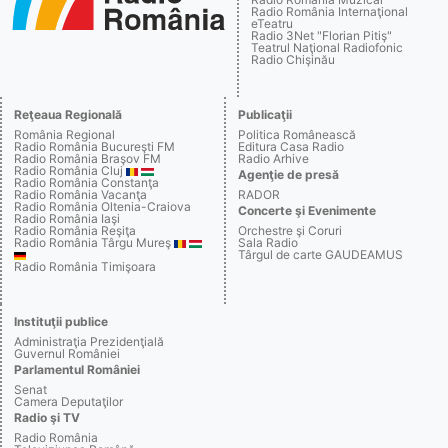
Radio România Internaţional
eTeatru
Radio 3Net "Florian Pitiş"
Teatrul Naţional Radiofonic
Radio Chişinău
Reţeaua Regională
Publicaţii
România Regional
Politica Românească
Radio România Bucureşti FM
Editura Casa Radio
Radio România Braşov FM
Radio Arhive
Radio România Cluj
Agenţie de presă
Radio România Constanţa
Radio România Vacanţa
RADOR
Radio România Oltenia-Craiova
Concerte şi Evenimente
Radio România Iaşi
Radio România Reşiţa
Orchestre şi Coruri
Radio România Târgu Mureş
Sala Radio
Târgul de carte GAUDEAMUS
Radio România Timişoara
Instituţii publice
Administraţia Prezidenţială
Guvernul României
Parlamentul României
Senat
Camera Deputaţilor
Radio şi TV
Radio România