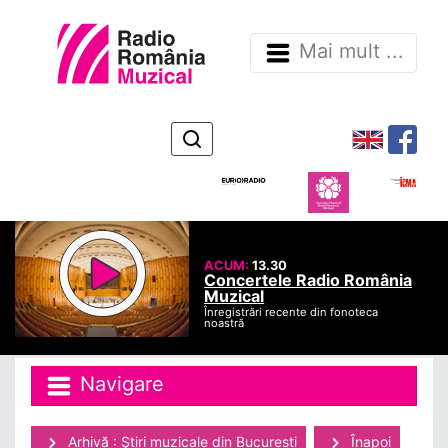
Mai mult ...
ACUM:
13.30
Concertele Radio România
Muzical
Înregistrări recente din fonoteca
noastră
Navigare
Arhivă : Ştiri muzicale din Bucuresti
Înapoi