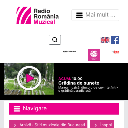
Mai mult ...
ACUM:
10.00
Grădina de sunete
Marea muzică, dincolo de cuvinte: într-
o grădină paradisiacă
Navigare
Arhivă : Ştiri muzicale din Bucuresti
Înapoi