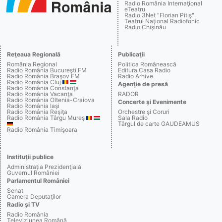
Radio România Internaţional
eTeatru
Radio 3Net "Florian Pitiş"
Teatrul Naţional Radiofonic
Radio Chişinău
Reţeaua Regională
Publicaţii
România Regional
Politica Românească
Radio România Bucureşti FM
Editura Casa Radio
Radio România Braşov FM
Radio Arhive
Radio România Cluj
Agenţie de presă
Radio România Constanţa
Radio România Vacanţa
RADOR
Radio România Oltenia-Craiova
Concerte şi Evenimente
Radio România Iaşi
Radio România Reşiţa
Orchestre şi Coruri
Radio România Târgu Mureş
Sala Radio
Târgul de carte GAUDEAMUS
Radio România Timişoara
Instituţii publice
Administraţia Prezidenţială
Guvernul României
Parlamentul României
Senat
Camera Deputaţilor
Radio şi TV
Radio România
Televiziunea Română