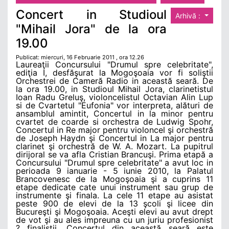
Concert in Studioul
Arhivă :
"Mihail Jora" de la ora
19.00
Publicat: miercuri, 16 Februarie 2011 , ora 12.26
Laureaţii Concursului "Drumul spre celebritate",
ediţia I, desfăşurat la Mogoşoaia vor fi soliştii
Orchestrei de Cameră Radio in această seară. De
la ora 19.00, in Studioul Mihail Jora, clarinetistul
Ioan Radu Greluş, violoncelistul Octavian Alin Lup
si de Cvartetul "Eufonia" vor interpreta, alături de
ansamblul amintit, Concertul in la minor pentru
cvartet de coarde si orchestra de Ludwig Spohr,
Concertul in Re major pentru violoncel şi orchestră
de Joseph Haydn şi Concertul in La major pentru
clarinet şi orchestră de W. A. Mozart. La pupitrul
dirijoral se va afla Cristian Brancuşi. Prima etapă a
Concursului "Drumul spre celebritate" a avut loc in
perioada 9 ianuarie - 5 iunie 2010, la Palatul
Brancovenesc de la Mogoşoaia şi a cuprins 11
etape dedicate cate unui instrument sau grup de
instrumente şi finala. La cele 11 etape au asistat
peste 900 de elevi de la 13 şcoli şi licee din
Bucureşti şi Mogoşoaia. Aceşti elevi au avut drept
de vot şi au ales impreuna cu un juriu profesionist
? finaliştii. Concertul din această seară este