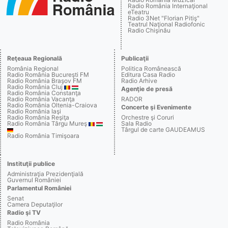
Radio România Internaţional
eTeatru
Radio 3Net "Florian Pitiş"
Teatrul Naţional Radiofonic
Radio Chişinău
Reţeaua Regională
Publicaţii
România Regional
Politica Românească
Radio România Bucureşti FM
Editura Casa Radio
Radio România Braşov FM
Radio Arhive
Radio România Cluj
Agenţie de presă
Radio România Constanţa
Radio România Vacanţa
RADOR
Radio România Oltenia-Craiova
Concerte şi Evenimente
Radio România Iaşi
Radio România Reşiţa
Orchestre şi Coruri
Radio România Târgu Mureş
Sala Radio
Târgul de carte GAUDEAMUS
Radio România Timişoara
Instituţii publice
Administraţia Prezidenţială
Guvernul României
Parlamentul României
Senat
Camera Deputaţilor
Radio şi TV
Radio România