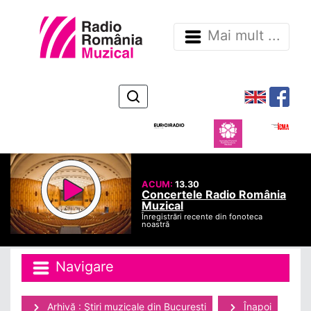
Mai mult ...
ACUM:
13.30
Concertele Radio România
Muzical
Înregistrări recente din fonoteca
noastră
Navigare
Arhivă : Ştiri muzicale din Bucuresti
Înapoi