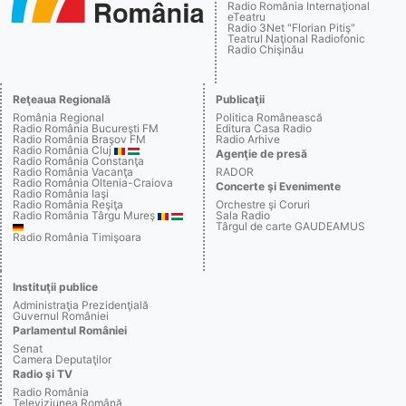
Radio România Internaţional
eTeatru
Radio 3Net "Florian Pitiş"
Teatrul Naţional Radiofonic
Radio Chişinău
Reţeaua Regională
Publicaţii
România Regional
Politica Românească
Radio România Bucureşti FM
Editura Casa Radio
Radio România Braşov FM
Radio Arhive
Radio România Cluj
Agenţie de presă
Radio România Constanţa
Radio România Vacanţa
RADOR
Radio România Oltenia-Craiova
Concerte şi Evenimente
Radio România Iaşi
Radio România Reşiţa
Orchestre şi Coruri
Radio România Târgu Mureş
Sala Radio
Târgul de carte GAUDEAMUS
Radio România Timişoara
Instituţii publice
Administraţia Prezidenţială
Guvernul României
Parlamentul României
Senat
Camera Deputaţilor
Radio şi TV
Radio România
Televiziunea Română