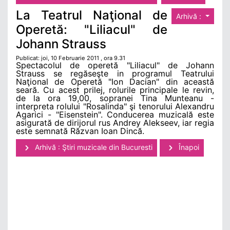
La Teatrul Naţional de
Arhivă :
Operetă: "Liliacul" de
Johann Strauss
Publicat: joi, 10 Februarie 2011 , ora 9.31
Spectacolul de operetă "Liliacul" de Johann
Strauss se regăseşte in programul Teatrului
Naţional de Operetă "Ion Dacian" din această
seară. Cu acest prilej, rolurile principale le revin,
de la ora 19,00, sopranei Tina Munteanu -
interpreta rolului "Rosalinda" şi tenorului Alexandru
Agarici - "Eisenstein". Conducerea muzicală este
asigurată de dirijorul rus Andrey Alekseev, iar regia
este semnată Răzvan Ioan Dincă.
Arhivă : Ştiri muzicale din Bucuresti
Înapoi