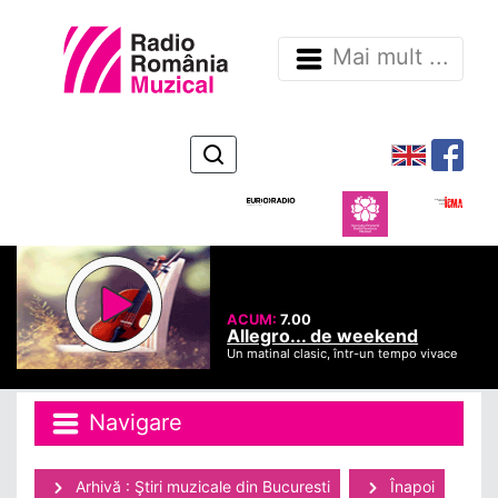
Mai mult ...
ACUM:
7.00
Allegro... de weekend
Un matinal clasic, într-un tempo vivace
Navigare
Arhivă : Ştiri muzicale din Bucuresti
Înapoi