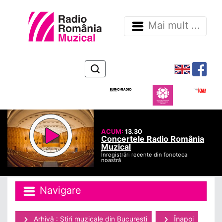
Mai mult ...
ACUM:
13.30
Concertele Radio România
Muzical
Înregistrări recente din fonoteca
noastră
Navigare
Arhivă : Ştiri muzicale din Bucuresti
Înapoi