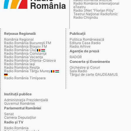
Radio România Internaţional
eTeatru
Radio 3Net "Florian Pitiş"
Teatrul Naţional Radiofonic
Radio Chişinău
Reţeaua Regională
Publicaţii
România Regional
Politica Românească
Radio România Bucureşti FM
Editura Casa Radio
Radio România Braşov FM
Radio Arhive
Radio România Cluj
Agenţie de presă
Radio România Constanţa
Radio România Vacanţa
RADOR
Radio România Oltenia-Craiova
Concerte şi Evenimente
Radio România Iaşi
Radio România Reşiţa
Orchestre şi Coruri
Radio România Târgu Mureş
Sala Radio
Târgul de carte GAUDEAMUS
Radio România Timişoara
Instituţii publice
Administraţia Prezidenţială
Guvernul României
Parlamentul României
Senat
Camera Deputaţilor
Radio şi TV
Radio România