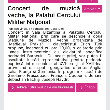
Concert de muzică
Arhivă :
veche, la Palatul Cercului
Militar Naţional
Publicat: vineri, 4 Februarie 2011 , ora 10.01
Concert in Sala Bizantină a Palatului Cercului
Militar Naţional, prin care se deschide a doua
Stagiune de Muzică Veche organizată de
"Medieval Praxis" : clavecinistul Erich Türk
propune, incepand cu ora 19,00, o călătorie prin
lumea instrumentelor cu claviatură specifice
perioadei Barocului. Cu acest prilej, vor putea fi
ascultate lucrări reprezentative pentru perioada
cuprinsă intre secolele al XVI-lea şi al XVIII-lea,
provenind din spaţii geografice diferite: Anglia,
Italia, Franţa şi Germania. In program - lucrări de
Girolamo Frescobadi, François Couperin, Johann
Sebastian Bach şi Joseph Haydn.
Arhivă : Ştiri muzicale din Bucuresti
Înapoi