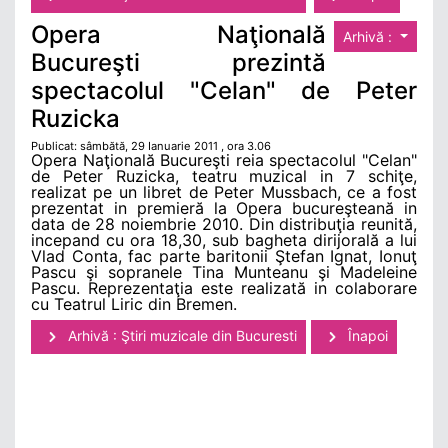
Opera Naţională
Arhivă :
Bucureşti prezintă
spectacolul "Celan" de Peter
Ruzicka
Publicat: sâmbătă, 29 Ianuarie 2011 , ora 3.06
Opera Naţională Bucureşti reia spectacolul "Celan"
de Peter Ruzicka, teatru muzical in 7 schiţe,
realizat pe un libret de Peter Mussbach, ce a fost
prezentat in premieră la Opera bucureşteană in
data de 28 noiembrie 2010. Din distribuţia reunită,
incepand cu ora 18,30, sub bagheta dirijorală a lui
Vlad Conta, fac parte baritonii Ştefan Ignat, Ionuţ
Pascu şi sopranele Tina Munteanu şi Madeleine
Pascu. Reprezentaţia este realizată in colaborare
cu Teatrul Liric din Bremen.
Arhivă : Ştiri muzicale din Bucuresti
Înapoi