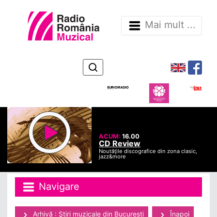
Mai mult ...
ACUM:
16.00
CD Review
Noutăţile discografice din zona clasic,
jazz&more
Navigare
Arhivă : Ştiri muzicale din Bucuresti
Înapoi