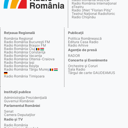
Radio România Internaţional
eTeatru
Radio 3Net "Florian Pitiş"
Teatrul Naţional Radiofonic
Radio Chişinău
Reţeaua Regională
Publicaţii
România Regional
Politica Românească
Radio România Bucureşti FM
Editura Casa Radio
Radio România Braşov FM
Radio Arhive
Radio România Cluj
Agenţie de presă
Radio România Constanţa
Radio România Vacanţa
RADOR
Radio România Oltenia-Craiova
Concerte şi Evenimente
Radio România Iaşi
Radio România Reşiţa
Orchestre şi Coruri
Radio România Târgu Mureş
Sala Radio
Târgul de carte GAUDEAMUS
Radio România Timişoara
Instituţii publice
Administraţia Prezidenţială
Guvernul României
Parlamentul României
Senat
Camera Deputaţilor
Radio şi TV
Radio România