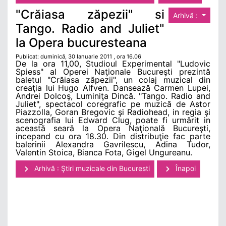
"Crăiasa zăpezii" si
Arhivă :
Tango. Radio and Juliet"
la Opera bucuresteana
Publicat: duminică, 30 Ianuarie 2011 , ora 16.06
De la ora 11,00, Studioul Experimental "Ludovic
Spiess" al Operei Naţionale Bucureşti prezintă
baletul "Crăiasa zăpezii", un colaj muzical din
creaţia lui Hugo Alfven. Dansează Carmen Lupei,
Andrei Dolcoş, Luminiţa Dincă. "Tango. Radio and
Juliet", spectacol coregrafic pe muzică de Astor
Piazzolla, Goran Bregovic şi Radiohead, in regia şi
scenografia lui Edward Clug, poate fi urmărit in
această seară la Opera Naţională Bucureşti,
incepand cu ora 18.30. Din distribuţie fac parte
balerinii Alexandra Gavrilescu, Adina Tudor,
Valentin Stoica, Bianca Fota, Gigel Ungureanu.
Arhivă : Ştiri muzicale din Bucuresti
Înapoi