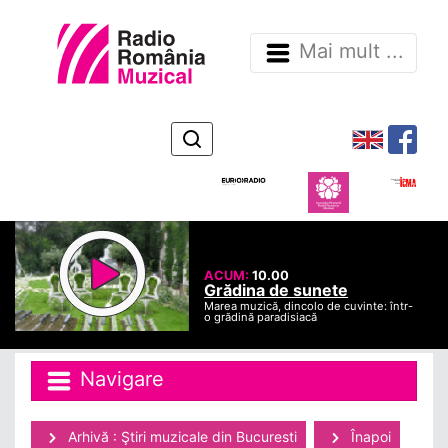
Mai mult ...
ACUM:
10.00
Grădina de sunete
Marea muzică, dincolo de cuvinte: într-
o grădină paradisiacă
Navigare
Arhivă : Ştiri muzicale din Bucuresti
Înapoi