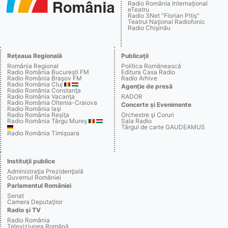
Radio România Internaţional
eTeatru
Radio 3Net "Florian Pitiş"
Teatrul Naţional Radiofonic
Radio Chişinău
Reţeaua Regională
Publicaţii
România Regional
Politica Românească
Radio România Bucureşti FM
Editura Casa Radio
Radio România Braşov FM
Radio Arhive
Radio România Cluj
Agenţie de presă
Radio România Constanţa
Radio România Vacanţa
RADOR
Radio România Oltenia-Craiova
Concerte şi Evenimente
Radio România Iaşi
Radio România Reşiţa
Orchestre şi Coruri
Radio România Târgu Mureş
Sala Radio
Târgul de carte GAUDEAMUS
Radio România Timişoara
Instituţii publice
Administraţia Prezidenţială
Guvernul României
Parlamentul României
Senat
Camera Deputaţilor
Radio şi TV
Radio România
Televiziunea Română