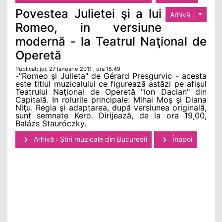
Povestea Julietei şi a lui
Arhivă :
Romeo, in versiune
modernă - la Teatrul Naţional de
Operetă
Publicat: joi, 27 Ianuarie 2011 , ora 15.49
-"Romeo şi Julieta" de Gérard Presgurvic - acesta
este titlul muzicalului ce figurează astăzi pe afişul
Teatrului Naţional de Operetă "Ion Dacian" din
Capitală. In rolurile principale: Mihai Moş şi Diana
Niţu. Regia şi adaptarea, după versiunea originală,
sunt semnate Kero. Dirijează, de la ora 19,00,
Balázs Stauróczky.
Arhivă : Ştiri muzicale din Bucuresti
Înapoi