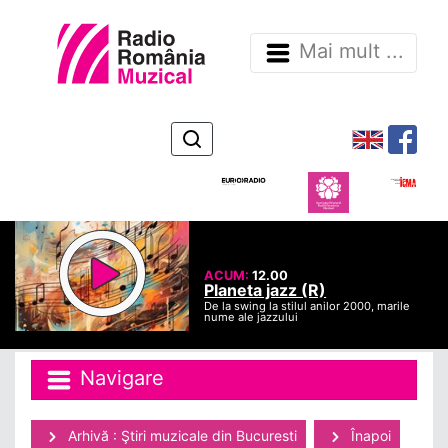
Mai mult ...
ACUM:
12.00
Planeta jazz (R)
De la swing la stilul anilor 2000, marile
nume ale jazzului
Navigare
Arhivă : Ştiri muzicale din Bucuresti
Înapoi