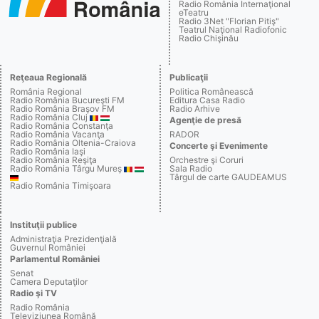
Radio România Internaţional
eTeatru
Radio 3Net "Florian Pitiş"
Teatrul Naţional Radiofonic
Radio Chişinău
Reţeaua Regională
Publicaţii
România Regional
Politica Românească
Radio România Bucureşti FM
Editura Casa Radio
Radio România Braşov FM
Radio Arhive
Radio România Cluj
Agenţie de presă
Radio România Constanţa
Radio România Vacanţa
RADOR
Radio România Oltenia-Craiova
Concerte şi Evenimente
Radio România Iaşi
Radio România Reşiţa
Orchestre şi Coruri
Radio România Târgu Mureş
Sala Radio
Târgul de carte GAUDEAMUS
Radio România Timişoara
Instituţii publice
Administraţia Prezidenţială
Guvernul României
Parlamentul României
Senat
Camera Deputaţilor
Radio şi TV
Radio România
Televiziunea Română