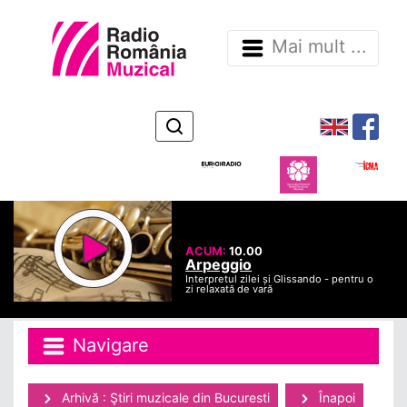
Mai mult ...
ACUM:
10.00
Arpeggio
Interpretul zilei și Glissando - pentru o
zi relaxată de vară
Navigare
Arhivă : Ştiri muzicale din Bucuresti
Înapoi