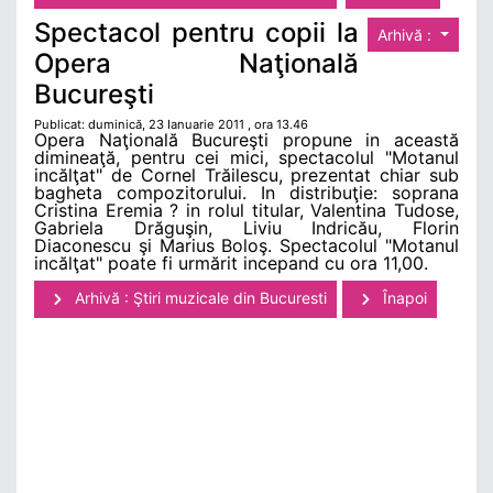
Spectacol pentru copii la
Arhivă :
Opera Naţională
Bucureşti
Publicat: duminică, 23 Ianuarie 2011 , ora 13.46
Opera Naţională Bucureşti propune in această
dimineaţă, pentru cei mici, spectacolul "Motanul
incălţat" de Cornel Trăilescu, prezentat chiar sub
bagheta compozitorului. In distribuţie: soprana
Cristina Eremia ? in rolul titular, Valentina Tudose,
Gabriela Drăguşin, Liviu Indricău, Florin
Diaconescu şi Marius Boloş. Spectacolul "Motanul
incălţat" poate fi urmărit incepand cu ora 11,00.
Arhivă : Ştiri muzicale din Bucuresti
Înapoi