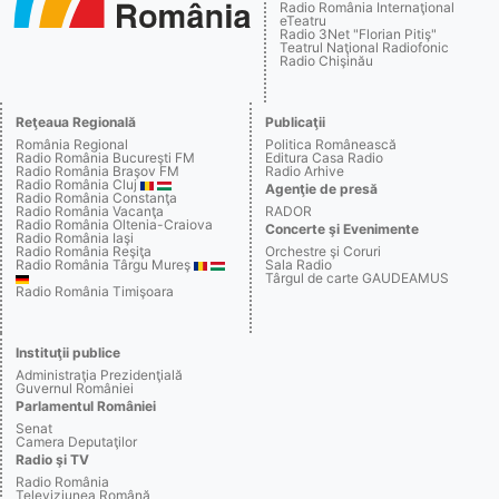
Radio România Internaţional
eTeatru
Radio 3Net "Florian Pitiş"
Teatrul Naţional Radiofonic
Radio Chişinău
Reţeaua Regională
Publicaţii
România Regional
Politica Românească
Radio România Bucureşti FM
Editura Casa Radio
Radio România Braşov FM
Radio Arhive
Radio România Cluj
Agenţie de presă
Radio România Constanţa
Radio România Vacanţa
RADOR
Radio România Oltenia-Craiova
Concerte şi Evenimente
Radio România Iaşi
Radio România Reşiţa
Orchestre şi Coruri
Radio România Târgu Mureş
Sala Radio
Târgul de carte GAUDEAMUS
Radio România Timişoara
Instituţii publice
Administraţia Prezidenţială
Guvernul României
Parlamentul României
Senat
Camera Deputaţilor
Radio şi TV
Radio România
Televiziunea Română