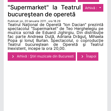
"Supermarket" la Teatrul
Arhivă :
bucureştean de operetă
Publicat: joi, 20 Ianuarie 2011 , ora 18.29
Teatrul Naţional de Operetă "Ion Dacian" prezintă
spectacolul "Supermarket" de Teo Herghelegiu pe
muzica scrisă de Eduard Jighirgiu. Din distribuţie
fac parte Andreea Duţă, Adriana Drăguţ, Mihaela
Popa şi Ionuţ Burlan. Spectacolul, o coproducţie
Teatrul bucureştean de Operetă şi Teatrul
Inexistent, incepe la ora 20,00.
Arhivă : Ştiri muzicale din Bucuresti
Înapoi