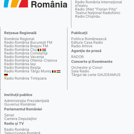
Radio România Internaţional
eTeatru
Radio 3Net "Florian Pitiş"
Teatrul Naţional Radiofonic
Radio Chişinău
Reţeaua Regională
Publicaţii
România Regional
Politica Românească
Radio România Bucureşti FM
Editura Casa Radio
Radio România Braşov FM
Radio Arhive
Radio România Cluj
Agenţie de presă
Radio România Constanţa
Radio România Vacanţa
RADOR
Radio România Oltenia-Craiova
Concerte şi Evenimente
Radio România Iaşi
Radio România Reşiţa
Orchestre şi Coruri
Radio România Târgu Mureş
Sala Radio
Târgul de carte GAUDEAMUS
Radio România Timişoara
Instituţii publice
Administraţia Prezidenţială
Guvernul României
Parlamentul României
Senat
Camera Deputaţilor
Radio şi TV
Radio România
Televiziunea Română