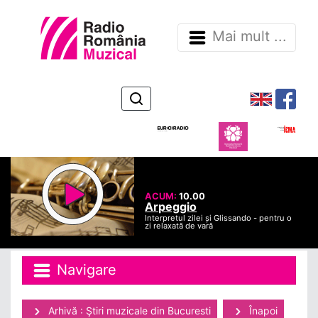
Mai mult ...
ACUM:
10.00
Arpeggio
Interpretul zilei și Glissando - pentru o
zi relaxată de vară
Navigare
Arhivă : Ştiri muzicale din Bucuresti
Înapoi