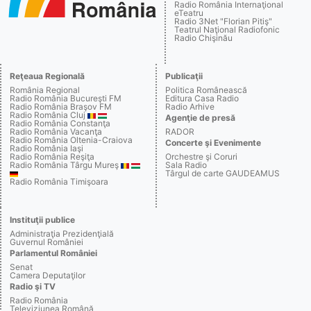
Radio România Internaţional
eTeatru
Radio 3Net "Florian Pitiş"
Teatrul Naţional Radiofonic
Radio Chişinău
Reţeaua Regională
Publicaţii
România Regional
Politica Românească
Radio România Bucureşti FM
Editura Casa Radio
Radio România Braşov FM
Radio Arhive
Radio România Cluj
Agenţie de presă
Radio România Constanţa
Radio România Vacanţa
RADOR
Radio România Oltenia-Craiova
Concerte şi Evenimente
Radio România Iaşi
Radio România Reşiţa
Orchestre şi Coruri
Radio România Târgu Mureş
Sala Radio
Târgul de carte GAUDEAMUS
Radio România Timişoara
Instituţii publice
Administraţia Prezidenţială
Guvernul României
Parlamentul României
Senat
Camera Deputaţilor
Radio şi TV
Radio România
Televiziunea Română