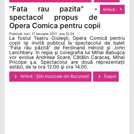
"Fata rau pazita" -
Arhivă :
spectacol propus de
Opera Comica pentru copii
Publicat: luni, 17 Ianuarie 2011 , ora 12.24
La fostul Teatru Giuleşti, Opera Comică pentru
copii işi invită publicul la spectacolul de balet
"Fata rău păzită" de Ferdinand Hérold şi John
Lanchbery. In regia şi coregrafia lui Mihai Babuşca
vor evolua Andreea Soare, Cătălin Caracaş, Mihai
Pricope ş.a. Spectacolul are două reprezentaţii
astăzi, de la ora 12.00 şi ora 14.00.
Arhivă : Ştiri muzicale din Bucuresti
Înapoi