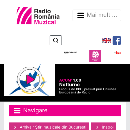
Mai mult ...
ACUM:
1.00
Notturno
Produs de BBC, preluat prin Uniunea
Europeană de Radio
Navigare
Arhivă : Ştiri muzicale din Bucuresti
Înapoi