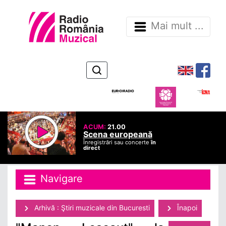
Mai mult ...
ACUM:
21.00
Scena europeană
Înregistrări sau concerte
în
direct
Navigare
Arhivă : Ştiri muzicale din Bucuresti
Înapoi