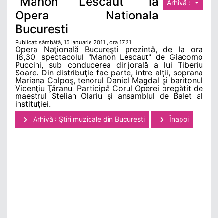
"Manon Lescaut" la
Arhivă :
Opera Nationala
Bucuresti
Publicat: sâmbătă, 15 Ianuarie 2011 , ora 17.21
Opera Naţională Bucureşti prezintă, de la ora
18,30, spectacolul "Manon Lescaut" de Giacomo
Puccini, sub conducerea dirijorală a lui Tiberiu
Soare. Din distribuţie fac parte, intre alţii, soprana
Mariana Colpoş, tenorul Daniel Magdal şi baritonul
Vicenţiu Ţăranu. Participă Corul Operei pregătit de
maestrul Stelian Olariu şi ansamblul de Balet al
instituţiei.
Arhivă : Ştiri muzicale din Bucuresti
Înapoi