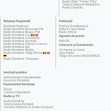
Radio 3Net "Florian Pitiş"
Teatrul Naţional Radiofonic
Radio Chişinău
Reţeaua Regională
Publicaţii
România Regional
Politica Românească
Radio România Bucureşti FM
Editura Casa Radio
Radio România Braşov FM
Radio Arhive
Radio România Cluj
Agenţie de presă
Radio România Constanţa
Radio România Vacanţa
RADOR
Radio România Oltenia-Craiova
Concerte şi Evenimente
Radio România Iaşi
Radio România Reşiţa
Orchestre şi Coruri
Radio România Târgu Mureş
Sala Radio
Târgul de carte GAUDEAMUS
Radio România Timişoara
Instituţii publice
Administraţia Prezidenţială
Guvernul României
Parlamentul României
Senat
Camera Deputaţilor
Radio şi TV
Radio România
Televiziunea Română
Consiliul Naţional al Audiovizualului