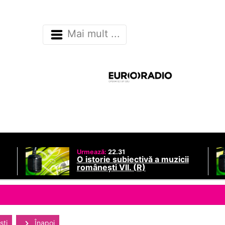
Mai mult ...
Urmează:
22.31
O istorie subiectivă a muzicii
românești VII. (R)
sti
Înapoi