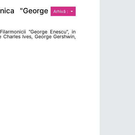
onica "George
Arhivă :
 Filarmonicii "George Enescu", in
de Charles Ives, George Gershwin,