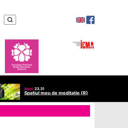
Apoi:
23.31
Spațiul meu de meditație (R)