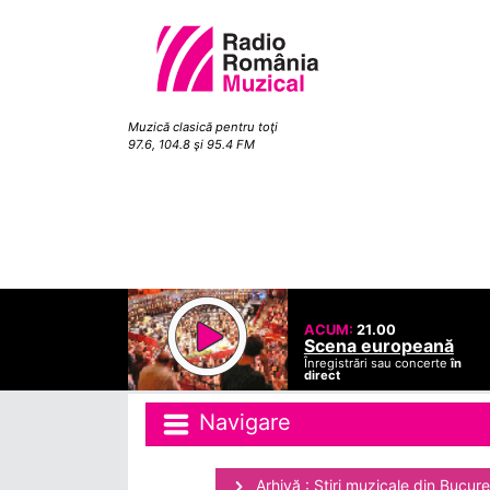
Muzică clasică pentru toţi
97.6, 104.8 şi 95.4 FM
ACUM:
21.00
Scena europeană
Înregistrări sau concerte
în
direct
Navigare
Arhivă : Ştiri muzicale din Bucure