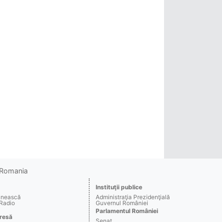
o Romania
Instituţii publice
ânească
Administraţia Prezidenţială
 Radio
Guvernul României
Parlamentul României
resă
Senat