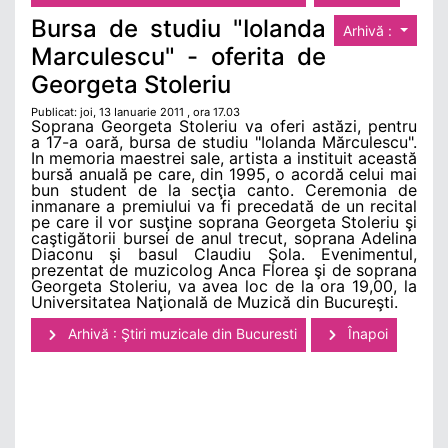
Bursa de studiu "Iolanda
Arhivă :
Marculescu" - oferita de
Georgeta Stoleriu
Publicat: joi, 13 Ianuarie 2011 , ora 17.03
Soprana Georgeta Stoleriu va oferi astăzi, pentru
a 17-a oară, bursa de studiu "Iolanda Mărculescu".
In memoria maestrei sale, artista a instituit această
bursă anuală pe care, din 1995, o acordă celui mai
bun student de la secţia canto. Ceremonia de
inmanare a premiului va fi precedată de un recital
pe care il vor susţine soprana Georgeta Stoleriu şi
caştigătorii bursei de anul trecut, soprana Adelina
Diaconu şi basul Claudiu Şola. Evenimentul,
prezentat de muzicolog Anca Florea şi de soprana
Georgeta Stoleriu, va avea loc de la ora 19,00, la
Universitatea Naţională de Muzică din Bucureşti.
Arhivă : Ştiri muzicale din Bucuresti
Înapoi