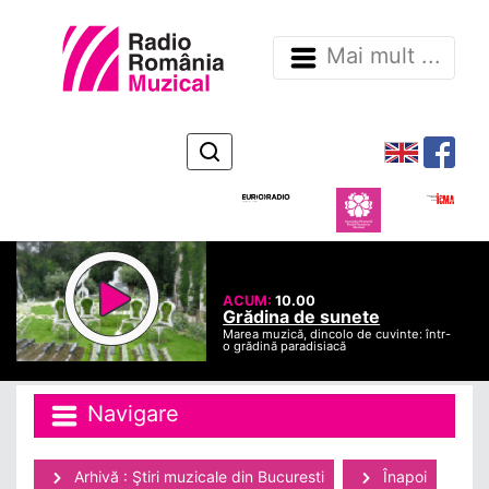
Mai mult ...
ACUM:
10.00
Grădina de sunete
Marea muzică, dincolo de cuvinte: într-
o grădină paradisiacă
Navigare
Arhivă : Ştiri muzicale din Bucuresti
Înapoi