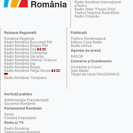
Radio România Internaţional
eTeatru
Radio 3Net "Florian Pitiş"
Teatrul Naţional Radiofonic
Radio Chişinău
Reţeaua Regională
Publicaţii
România Regional
Politica Românească
Radio România Bucureşti FM
Editura Casa Radio
Radio România Braşov FM
Radio Arhive
Radio România Cluj
Agenţie de presă
Radio România Constanţa
Radio România Vacanţa
RADOR
Radio România Oltenia-Craiova
Concerte şi Evenimente
Radio România Iaşi
Radio România Reşiţa
Orchestre şi Coruri
Radio România Târgu Mureş
Sala Radio
Târgul de carte GAUDEAMUS
Radio România Timişoara
Instituţii publice
Administraţia Prezidenţială
Guvernul României
Parlamentul României
Senat
Camera Deputaţilor
Radio şi TV
Radio România
Televiziunea Română