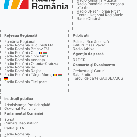
Radio România Muzical
Radio România Internaţional
eTeatru
Radio 3Net "Florian Pitiş"
Teatrul Naţional Radiofonic
Radio Chişinău
Reţeaua Regională
Publicaţii
România Regional
Politica Românească
Radio România Bucureşti FM
Editura Casa Radio
Radio România Braşov FM
Radio Arhive
Radio România Cluj
Agenţie de presă
Radio România Constanţa
Radio România Vacanţa
RADOR
Radio România Oltenia-Craiova
Concerte şi Evenimente
Radio România Iaşi
Radio România Reşiţa
Orchestre şi Coruri
Radio România Târgu Mureş
Sala Radio
Târgul de carte GAUDEAMUS
Radio România Timişoara
Instituţii publice
Administraţia Prezidenţială
Guvernul României
Parlamentul României
Senat
Camera Deputaţilor
Radio şi TV
Radio România