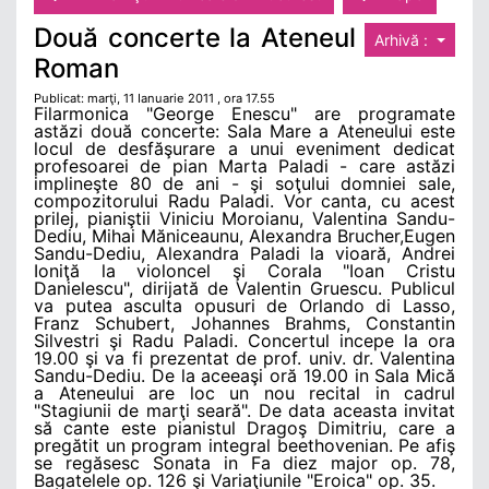
Două concerte la Ateneul
Arhivă :
Roman
Publicat: marţi, 11 Ianuarie 2011 , ora 17.55
Filarmonica "George Enescu" are programate
astăzi două concerte: Sala Mare a Ateneului este
locul de desfăşurare a unui eveniment dedicat
profesoarei de pian Marta Paladi - care astăzi
implineşte 80 de ani - şi soţului domniei sale,
compozitorului Radu Paladi. Vor canta, cu acest
prilej, pianiştii Viniciu Moroianu, Valentina Sandu-
Dediu, Mihai Măniceaunu, Alexandra Brucher,Eugen
Sandu-Dediu, Alexandra Paladi la vioară, Andrei
Ioniţă la violoncel şi Corala "Ioan Cristu
Danielescu", dirijată de Valentin Gruescu. Publicul
va putea asculta opusuri de Orlando di Lasso,
Franz Schubert, Johannes Brahms, Constantin
Silvestri şi Radu Paladi. Concertul incepe la ora
19.00 şi va fi prezentat de prof. univ. dr. Valentina
Sandu-Dediu. De la aceeaşi oră 19.00 in Sala Mică
a Ateneului are loc un nou recital in cadrul
"Stagiunii de marţi seară". De data aceasta invitat
să cante este pianistul Dragoş Dimitriu, care a
pregătit un program integral beethovenian. Pe afiş
se regăsesc Sonata in Fa diez major op. 78,
Bagatelele op. 126 şi Variaţiunile "Eroica" op. 35.