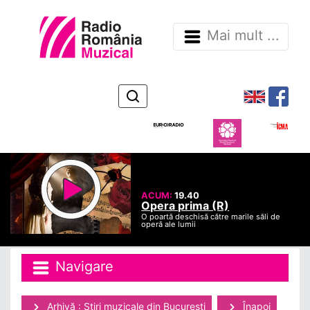
Mai mult ...
ACUM:
19.40
Opera prima (R)
O poartă deschisă către marile săli de
operă ale lumii
Navigare
Arhivă : Ştiri muzicale din Bucuresti
Înapoi