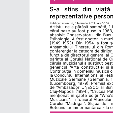
S-a stins din viață
reprezentative persona
Publicat: miercuri, 5 Ianuarie 2011 , ora 10.52
Artistul ne-a părăsit sambătă, 1 
cărui baze au fost puse in 1963,
absolvit Conservatorul din Bucur
Psihologie. A fost doctor in muzi
(1949-1953). Din 1954, a fost şe
Ansamblului Tineretului din Roma
conferenţiar la catedra de dirijo
funcţia de directorul general al 
părinte al Corului Naţional de 
căruia muzicianul a susţinut pest
genericul "Arta construcţiei şi
Contribuţia in domeniul muzicii co
la Concursul Internaţional al Fest
Muzicale Germane (Germania, 197
(Luxembourg, 1979), Premiul excep
de "Ambasador UNESCO al Bunăvo
Cluj-Napoca (1994), "Crucea Patr
menţionat in şapte ediţii "Who
Musicians". In foaierul Ateneul
Corului "Madrigal". Slujba de i
Boteanu iar inmormantarea - la or