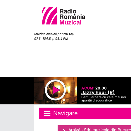
Muzică clasică pentru toţi
97.6, 104.8 şi 95.4 FM
ACUM:
20.00
Jazzy hour (R)
Berti Barbera cu cele mai noi
apariții discografice
Navigare
Arhivă : Ştiri muzicale din Bucure