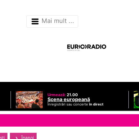
Mai mult ...
Urmează:
21.00
Scena europeană
Înregistrări sau concerte
în direct
sti
Înapoi