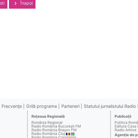
sti
Înapoi
Frecvenţe
Grilă programe
Parteneri
Statutul jurnalistului Radi
Reţeaua Regională
Publicaţii
România Regional
Politica Rom
Radio România Bucureşti FM
Editura Casa
Radio România Braşov FM
Radio Arhive
Radio România Cluj
Agenţie de p
Radio România Constanţa