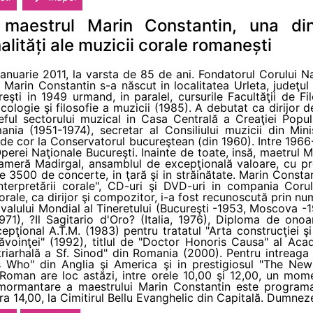
 maestrul Marin Constantin, una di
lități ale muzicii corale romanești
ianuarie 2011, la varsta de 85 de ani. Fondatorul Corului 
 Marin Constantin s-a născut in localitatea Urleta, judeţul
eşti in 1949 urmand, in paralel, cursurile Facultăţii de Fi
cologie şi filosofie a muzicii (1985). A debutat ca dirijor d
ful sectorului muzical in Casa Centrală a Creaţiei Popular
nia (1951-1974), secretar al Consiliului muzicii din Mini
r de cor la Conservatorul bucureştean (din 1960). Intre 19
Operei Naţionale Bucureşti. Inainte de toate, insă, maetrul M
Cameră Madirgal, ansamblul de excepţională valoare, cu pro
e 3500 de concerte, in ţară şi in străinătate. Marin Constan
 interpretării corale", CD-uri şi DVD-uri in compania Coru
rale, ca dirijor şi compozitor, i-a fost recunoscută prin num
ivalului Mondial al Tineretului (Bucureşti -1953, Moscova -1
1), ?Il Sagitario d'Oro? (Italia, 1976), Diploma de ono
ţional A.T.M. (1983) pentru tratatul "Arta construcţiei şi in
inţei" (1992), titlul de "Doctor Honoris Causa" al Aca
iarhală a Sf. Sinod" din Romania (2000). Pentru intreaga 
's Who" din Anglia şi America şi in prestigiosul "The Ne
ui Roman are loc astăzi, intre orele 10,00 şi 12,00, un mo
nmormantare a maestrului Marin Constantin este programa
a 14,00, la Cimitirul Bellu Evanghelic din Capitală. Dumnez