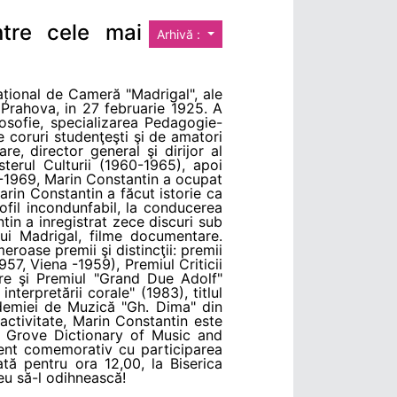
ntre cele mai
Arhivă :
Național de Cameră "Madrigal", ale
 Prahova, in 27 februarie 1925. A
losofie, specializarea Pedagogie-
e coruri studenţeşti şi de amatori
e, director general şi dirijor al
sterul Culturii (1960-1965), apoi
66-1969, Marin Constantin a ocupat
arin Constantin a făcut istorie ca
fil incondunfabil, la conducerea
tin a inregistrat zece discuri sub
lui Madrigal, filme documentare.
eroase premii şi distincţii: premii
957, Viena -1959), Premiul Criticii
are şi Premiul "Grand Due Adolf"
terpretării corale" (1983), titlul
demiei de Muzică "Gh. Dima" din
activitate, Marin Constantin este
w Grove Dictionary of Music and
ment comemorativ cu participarea
tă pentru ora 12,00, la Biserica
eu să-l odihnească!