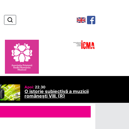
Apoi:
22.30
O istorie subiectivă a muzicii
românești VIII. (R)