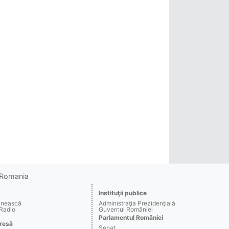
o Romania
Instituţii publice
ânească
Administraţia Prezidenţială
 Radio
Guvernul României
Parlamentul României
resă
Senat