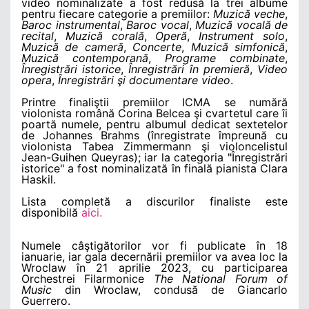
video nominalizate a fost redusă la trei albume
pentru fiecare categorie a premiilor:
Muzică veche
,
Baroc instrumental
,
Baroc vocal
,
Muzică vocală de
recital
,
Muzică corală
,
Operă
,
Instrument solo
,
Muzică de cameră
,
Concerte
,
Muzică simfonică
,
Muzică contemporană
,
Programe combinate
,
Înregistrări istorice
,
Înregistrări în premieră
,
Video
opera
,
Înregistrări şi documentare video
.
Printre finaliştii premiilor ICMA se numără
violonista română Corina Belcea şi cvartetul care îi
poartă numele, pentru albumul dedicat sextetelor
de Johannes Brahms (înregistrate împreună cu
violonista Tabea Zimmermann şi violoncelistul
Jean-Guihen Queyras); iar la categoria "Înregistrări
istorice" a fost nominalizată în finală pianista Clara
Haskil.
Lista completă a discurilor finaliste este
disponibilă
aici.
Numele câştigătorilor vor fi publicate în 18
ianuarie, iar gala decernării premiilor va avea loc la
Wroclaw în 21 aprilie 2023, cu participarea
Orchestrei Filarmonice
The National Forum of
Music
din Wroclaw, condusă de Giancarlo
Guerrero.