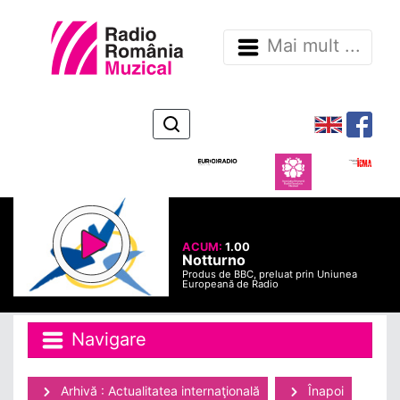
Mai mult ...
ACUM:
1.00
Notturno
Produs de BBC, preluat prin Uniunea
Europeană de Radio
Navigare
Arhivă : Actualitatea internaţională
Înapoi