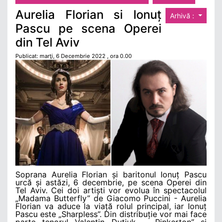
Aurelia Florian si Ionuț
Arhivă :
Pascu pe scena Operei
din Tel Aviv
Publicat: marţi, 6 Decembrie 2022 , ora 0.00
Soprana Aurelia Florian și baritonul Ionuț Pascu
urcă și astăzi, 6 decembrie, pe scena Operei din
Tel Aviv. Cei doi artiști vor evolua în spectacolul
„Madama Butterfly” de Giacomo Puccini - Aurelia
Florian va aduce la viață rolul principal, iar Ionuț
Pascu este „Sharpless”. Din distribuție vor mai face
parte tenorul Valentin Dytiuk - „Pinkerton” și