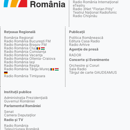
Radio România Internaţional
eTeatru
Radio 3Net "Florian Pitiş"
Teatrul Naţional Radiofonic
Radio Chişinău
Reţeaua Regională
Publicaţii
România Regional
Politica Românească
Radio România Bucureşti FM
Editura Casa Radio
Radio România Braşov FM
Radio Arhive
Radio România Cluj
Agenţie de presă
Radio România Constanţa
Radio România Vacanţa
RADOR
Radio România Oltenia-Craiova
Concerte şi Evenimente
Radio România Iaşi
Radio România Reşiţa
Orchestre şi Coruri
Radio România Târgu Mureş
Sala Radio
Târgul de carte GAUDEAMUS
Radio România Timişoara
Instituţii publice
Administraţia Prezidenţială
Guvernul României
Parlamentul României
Senat
Camera Deputaţilor
Radio şi TV
Radio România
Televiziunea Română