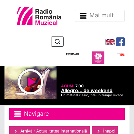
Mai mult ...
ACUM:
7.00
Allegro... de weekend
Un matinal clasic, într-un tempo vivace
Navigare
Arhivă : Actualitatea internaţională
Înapoi