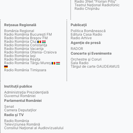
Radio 3Net "Florian Pitiş"
Teatrul Naţional Radiofonic
Radio Chişinău
Reţeaua Regională
Publicaţii
România Regional
Politica Românească
Radio România Bucureşti FM
Editura Casa Radio
Radio România Braşov FM
Radio Arhive
Radio România Cluj
Agenţie de presă
Radio România Constanţa
Radio România Vacanţa
RADOR
Radio România Oltenia-Craiova
Concerte şi Evenimente
Radio România Iaşi
Radio România Reşiţa
Orchestre şi Coruri
Radio România Târgu Mureş
Sala Radio
Târgul de carte GAUDEAMUS
Radio România Timişoara
Instituţii publice
Administraţia Prezidenţială
Guvernul României
Parlamentul României
Senat
Camera Deputaţilor
Radio şi TV
Radio România
Televiziunea Română
Consiliul Naţional al Audiovizualului