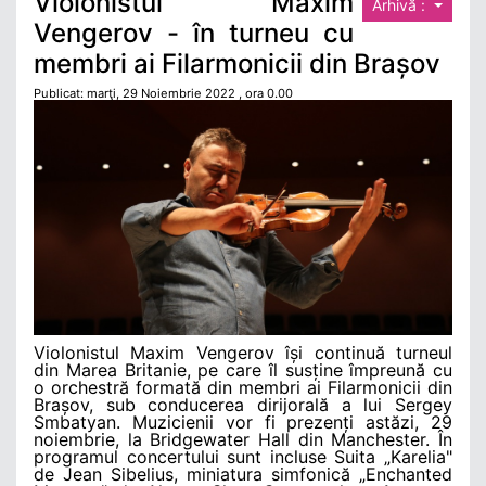
Violonistul Maxim
Arhivă :
Vengerov - în turneu cu
membri ai Filarmonicii din Brașov
Publicat: marţi, 29 Noiembrie 2022 , ora 0.00
Violonistul Maxim Vengerov își continuă turneul
din Marea Britanie, pe care îl susține împreună cu
o orchestră formată din membri ai Filarmonicii din
Brașov, sub conducerea dirijorală a lui Sergey
Smbatyan. Muzicienii vor fi prezenți astăzi, 29
noiembrie, la Bridgewater Hall din Manchester. În
programul concertului sunt incluse Suita „Karelia"
de Jean Sibelius, miniatura simfonică „Enchanted