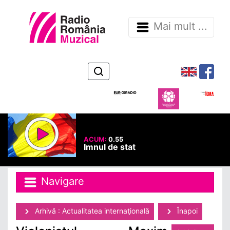
Mai mult ...
ACUM:
0.55
Imnul de stat
Navigare
Arhivă : Actualitatea internaţională
Înapoi