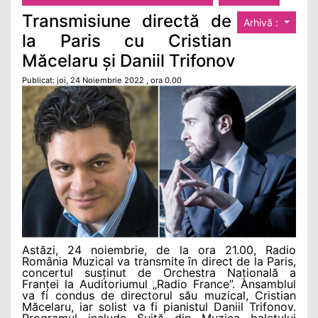
Transmisiune directă de
Arhivă :
la Paris cu Cristian
Măcelaru și Daniil Trifonov
Publicat: joi, 24 Noiembrie 2022 , ora 0.00
Astăzi, 24 noiembrie, de la ora 21.00, Radio
România Muzical va transmite în direct de la Paris,
concertul susținut de Orchestra Națională a
Franței la Auditoriumul „Radio France”. Ansamblul
va fi condus de directorul său muzical, Cristian
Măcelaru, iar solist va fi pianistul Daniil Trifonov.
Programul include Suită din Muzica baletului