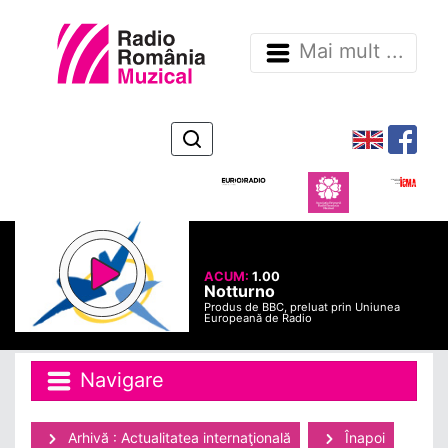
Mai mult ...
ACUM:
1.00
Notturno
Produs de BBC, preluat prin Uniunea
Europeană de Radio
Navigare
Arhivă : Actualitatea internaţională
Înapoi