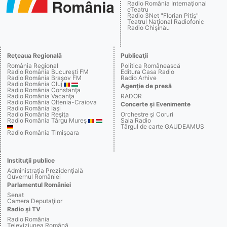
Radio România Internaţional
eTeatru
Radio 3Net "Florian Pitiş"
Teatrul Naţional Radiofonic
Radio Chişinău
Reţeaua Regională
Publicaţii
România Regional
Politica Românească
Radio România Bucureşti FM
Editura Casa Radio
Radio România Braşov FM
Radio Arhive
Radio România Cluj
Agenţie de presă
Radio România Constanţa
Radio România Vacanţa
RADOR
Radio România Oltenia-Craiova
Concerte şi Evenimente
Radio România Iaşi
Radio România Reşiţa
Orchestre şi Coruri
Radio România Târgu Mureş
Sala Radio
Târgul de carte GAUDEAMUS
Radio România Timişoara
Instituţii publice
Administraţia Prezidenţială
Guvernul României
Parlamentul României
Senat
Camera Deputaţilor
Radio şi TV
Radio România
Televiziunea Română