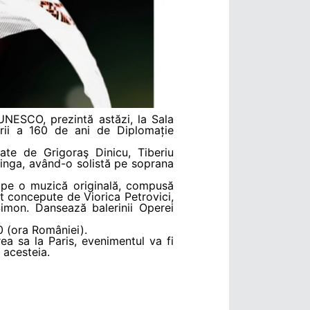
UNESCO, prezintă astăzi, la Sala
rii a 160 de ani de Diplomație
ate de Grigoraş Dinicu, Tiberiu
Jinga, având-o solistă pe soprana
u pe o muzică originală, compusă
 concepute de Viorica Petrovici,
Simon. Dansează balerinii Operei
0 (ora României).
a sa la Paris, evenimentul va fi
 acesteia.