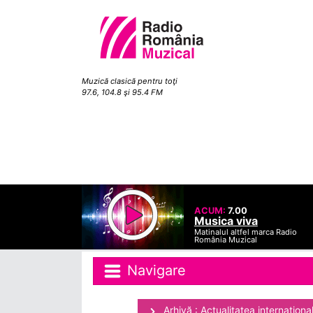
Muzică clasică pentru toţi
97.6, 104.8 şi 95.4 FM
ACUM:
7.00
Musica viva
Matinalul altfel marca Radio
România Muzical
Navigare
Arhivă : Actualitatea internaţiona