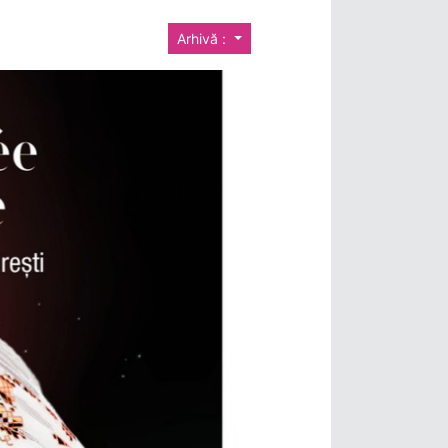
Arhivă :