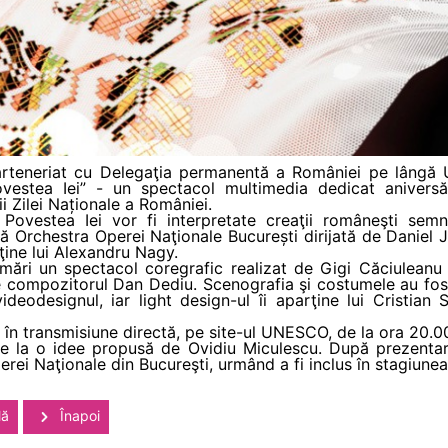
arteneriat cu Delegaţia permanentă a României pe lângă 
estea Iei” - un spectacol multimedia dedicat aniversă
 Zilei Naționale a României.
 Povestea Iei vor fi interpretate creaţii româneşti semn
pă Orchestra Operei Naţionale București dirijată de Daniel 
ţine lui Alexandru Nagy.
rmări un spectacol coregrafic realizat de Gigi Căciulean
e compozitorul Dan Dediu. Scenografia şi costumele au fost
odesignul, iar light design-ul îi aparţine lui Cristian 
i în transmisiune directă, pe site-ul UNESCO, de la ora 20.0
 de la o idee propusă de Ovidiu Miculescu. După prezentare
erei Naţionale din Bucureşti, urmând a fi inclus în stagiunea
lă
Înapoi