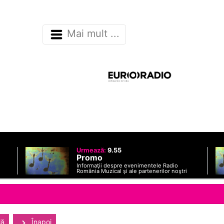
Mai mult ...
Urmează:
9.55
Promo
Informaţii despre evenimentele Radio
România Muzical şi ale partenerilor noştri
lă
Înapoi