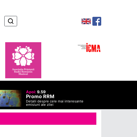
Apoi:
9.59
Promo RRM
Detalii despre cele mai interesante
emisiuni ale zilei