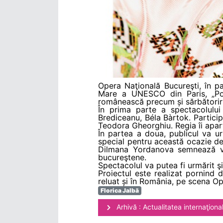
Opera Naţională Bucureşti, în p
Mare a UNESCO din Paris, „Pov
românească precum și sărbătoririi
În prima parte a spectacolului
Brediceanu, Béla Bàrtok. Partici
Teodora Gheorghiu. Regia îi apar
În partea a doua, publicul va u
special pentru această ocazie d
Dilmana Yordanova semnează vide
bucureştene.
Spectacolul va putea fi urmărit ş
Proiectul este realizat pornind
reluat și în România, pe scena Op
Florica Jalbă
Arhivă : Actualitatea internaţiona