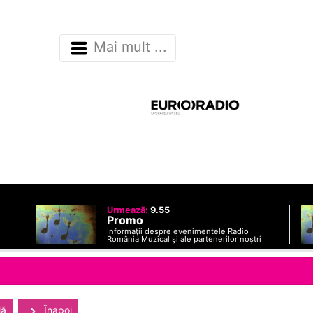
Mai mult ...
Urmează:
9.55
Promo
Informaţii despre evenimentele Radio
România Muzical şi ale partenerilor noştri
lă
Înapoi