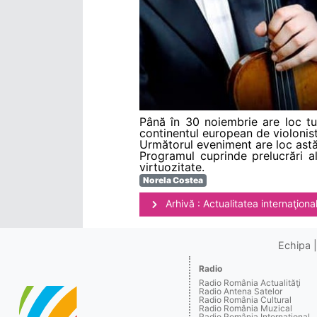
Până în 30 noiembrie are loc tu
continentul european de violonist
Următorul eveniment are loc astă
Programul cuprinde prelucrări al
virtuozitate.
Norela Costea
Arhivă : Actualitatea internaţiona
Echipa
Radio
Radio România Actualităţi
Radio Antena Satelor
Radio România Cultural
Radio România Muzical
Radio România Internaţional