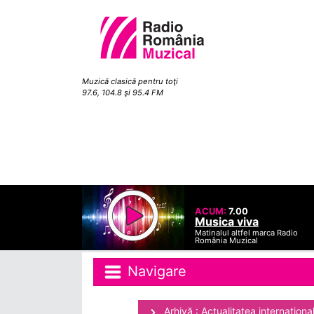
Muzică clasică pentru toţi
97.6, 104.8 şi 95.4 FM
ACUM:
7.00
Musica viva
Matinalul altfel marca Radio
România Muzical
Navigare
Arhivă : Actualitatea internaţiona