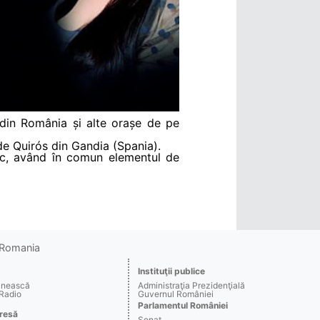
 din România și alte orașe de pe
e Quirós din Gandia (Spania).
iric, având în comun elementul de
o Romania
Instituţii publice
ânească
Administraţia Prezidenţială
 Radio
Guvernul României
Parlamentul României
resă
Senat