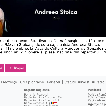
rneul european „Stradivarius Opera”, susținut în 12 orașe
ul Răzvan Stoica și de sora sa, pianista Andreea Stoica.
zi, 11 noiembrie, la Casa de Cultura Marqués de González d
e unor arii din opere și piese inspirate din repertoriul l
lă
Înapoi
Frecvenţe
Grilă programe
Parteneri
Statutul jurnalistului Radi
Reţeaua Regională
Publicaţii
România Regional
Politica Rom
Radio România Bucureşti FM
Editura Casa
Radio România Braşov FM
Radio Arhive
Radio România Cluj
Agenţie de p
Radio România Constanţa