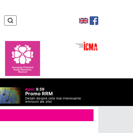
Apoi:
9.59
Promo RRM
Detalii despre cele mai interesante
emisiuni ale zilei