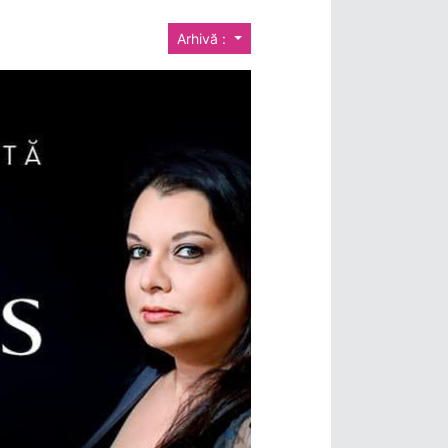
Arhivă :