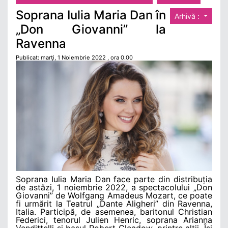
Soprana Iulia Maria Dan în
Arhivă :
„Don Giovanni” la
Ravenna
Publicat: marţi, 1 Noiembrie 2022 , ora 0.00
Soprana Iulia Maria Dan face parte din distribuția
de astăzi, 1 noiembrie 2022, a spectacolului „Don
Giovanni” de Wolfgang Amadeus Mozart, ce poate
fi urmărit la Teatrul „Dante Aligheri” din Ravenna,
Italia. Participă, de asemenea, baritonul Christian
Federici, tenorul Julien Henric, soprana Arianna
Vendittelli și basul Robert Gleadow, printre alții. Își