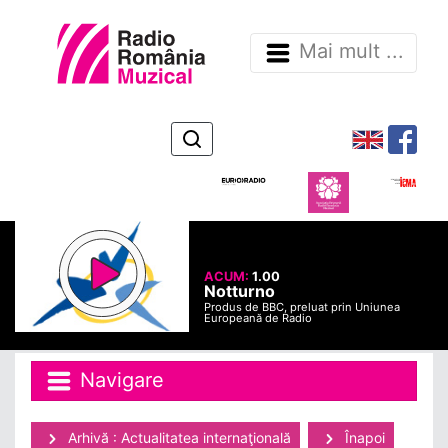
Mai mult ...
ACUM:
1.00
Notturno
Produs de BBC, preluat prin Uniunea
Europeană de Radio
Navigare
Arhivă : Actualitatea internaţională
Înapoi