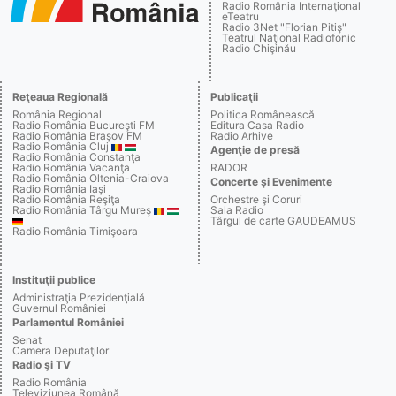
Radio România Internaţional
eTeatru
Radio 3Net "Florian Pitiş"
Teatrul Naţional Radiofonic
Radio Chişinău
Reţeaua Regională
Publicaţii
România Regional
Politica Românească
Radio România Bucureşti FM
Editura Casa Radio
Radio România Braşov FM
Radio Arhive
Radio România Cluj
Agenţie de presă
Radio România Constanţa
Radio România Vacanţa
RADOR
Radio România Oltenia-Craiova
Concerte şi Evenimente
Radio România Iaşi
Radio România Reşiţa
Orchestre şi Coruri
Radio România Târgu Mureş
Sala Radio
Târgul de carte GAUDEAMUS
Radio România Timişoara
Instituţii publice
Administraţia Prezidenţială
Guvernul României
Parlamentul României
Senat
Camera Deputaţilor
Radio şi TV
Radio România
Televiziunea Română