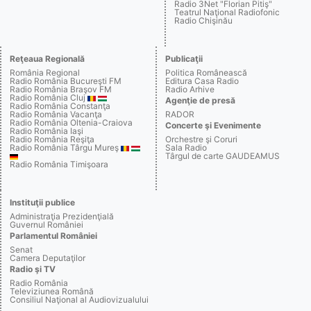
Radio 3Net "Florian Pitiş"
Teatrul Naţional Radiofonic
Radio Chişinău
Reţeaua Regională
Publicaţii
România Regional
Politica Românească
Radio România Bucureşti FM
Editura Casa Radio
Radio România Braşov FM
Radio Arhive
Radio România Cluj
Agenţie de presă
Radio România Constanţa
Radio România Vacanţa
RADOR
Radio România Oltenia-Craiova
Concerte şi Evenimente
Radio România Iaşi
Radio România Reşiţa
Orchestre şi Coruri
Radio România Târgu Mureş
Sala Radio
Târgul de carte GAUDEAMUS
Radio România Timişoara
Instituţii publice
Administraţia Prezidenţială
Guvernul României
Parlamentul României
Senat
Camera Deputaţilor
Radio şi TV
Radio România
Televiziunea Română
Consiliul Naţional al Audiovizualului