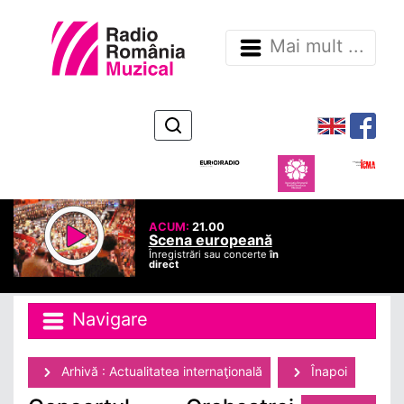
Mai mult ...
ACUM:
21.00
Scena europeană
Înregistrări sau concerte
în
direct
Navigare
Arhivă : Actualitatea internaţională
Înapoi