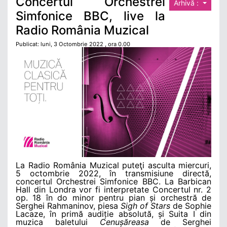
Concertul Orchestrei
Arhivă :
Simfonice BBC, live la
Radio România Muzical
Publicat: luni, 3 Octombrie 2022 , ora 0.00
La Radio România Muzical puteţi asculta miercuri,
5 octombrie 2022, în transmisiune directă,
concertul Orchestrei Simfonice BBC. La Barbican
Hall din Londra vor fi interpretate Concertul nr. 2
op. 18 în do minor pentru pian și orchestră de
Serghei Rahmaninov, piesa
Sigh of Stars
de Sophie
Lacaze, în primă audiție absolută, și Suita I din
muzica baletului
Cenușăreasa
de Serghei