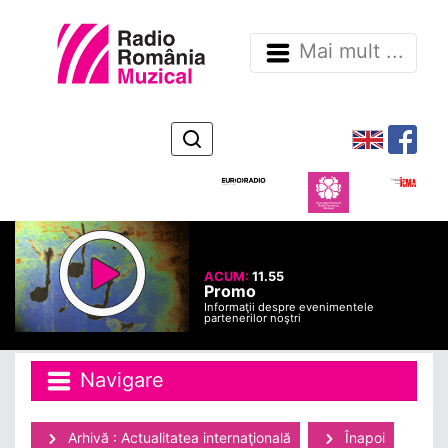
Mai mult ...
ACUM:
11.55
Promo
Informaţii despre evenimentele
partenerilor noştri
Navigare
Arhivă : Actualitatea internaţională
Înapoi