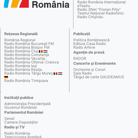
Radio România Internaţional
eTeatru
Radio 3Net "Florian Pitiş"
Teatrul Naţional Radiofonic
Radio Chişinău
Reţeaua Regională
Publicaţii
România Regional
Politica Românească
Radio România Bucureşti FM
Editura Casa Radio
Radio România Braşov FM
Radio Arhive
Radio România Cluj
Agenţie de presă
Radio România Constanţa
Radio România Vacanţa
RADOR
Radio România Oltenia-Craiova
Concerte şi Evenimente
Radio România Iaşi
Radio România Reşiţa
Orchestre şi Coruri
Radio România Târgu Mureş
Sala Radio
Târgul de carte GAUDEAMUS
Radio România Timişoara
Instituţii publice
Administraţia Prezidenţială
Guvernul României
Parlamentul României
Senat
Camera Deputaţilor
Radio şi TV
Radio România
Televiziunea Română