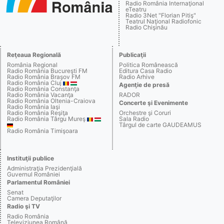
Radio România Internaţional
eTeatru
Radio 3Net "Florian Pitiş"
Teatrul Naţional Radiofonic
Radio Chişinău
Reţeaua Regională
Publicaţii
România Regional
Politica Românească
Radio România Bucureşti FM
Editura Casa Radio
Radio România Braşov FM
Radio Arhive
Radio România Cluj
Agenţie de presă
Radio România Constanţa
Radio România Vacanţa
RADOR
Radio România Oltenia-Craiova
Concerte şi Evenimente
Radio România Iaşi
Radio România Reşiţa
Orchestre şi Coruri
Radio România Târgu Mureş
Sala Radio
Târgul de carte GAUDEAMUS
Radio România Timişoara
Instituţii publice
Administraţia Prezidenţială
Guvernul României
Parlamentul României
Senat
Camera Deputaţilor
Radio şi TV
Radio România
Televiziunea Română