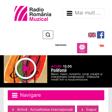
Mai mult ...
ACUM:
13.05
Polifonii
Baroc, clasic, romantic, coral, creație și
interpretare românească - înlănțuite
inedit într-o nouă emisiune
Navigare
Arhivă : Actualitatea internaţională
Înapoi