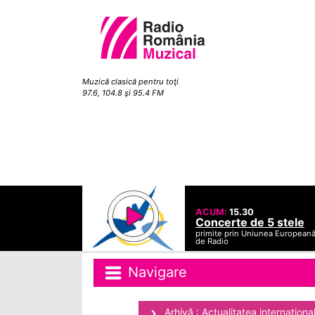
Muzică clasică pentru toţi
97.6, 104.8 şi 95.4 FM
ACUM:
15.30
Concerte de 5 stele
primite prin Uniunea European
de Radio
Navigare
Arhivă : Actualitatea internaţiona