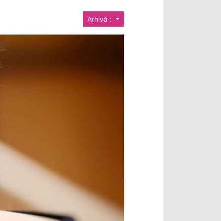
Arhivă :