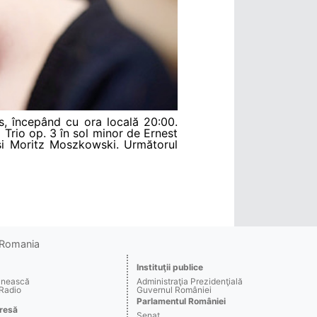
es, începând cu ora locală 20:00.
a Trio op. 3 în sol minor de Ernest
și Moritz Moszkowski. Următorul
o Romania
Instituţii publice
ânească
Administraţia Prezidenţială
 Radio
Guvernul României
Parlamentul României
resă
Senat