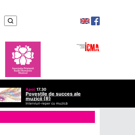
Apoi:
17.30
Poveștile de succes ale
muzicii (R)
Interviuri-reper cu muzică