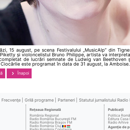
ăzi, 15 august, pe scena Festivalului „MusicAlp” din Tign
ketty și violoncelistul Bruno Philippe, artista va interpret
 completat de lucrări semnate de Ludwig van Beethoven 
 Ciocârlie este programat în data de 31 august, la Amboise.
lă
Înapoi
Frecvenţe
Grilă programe
Parteneri
Statutul jurnalistului Radi
Reţeaua Regională
Publicaţii
România Regional
Politica Rom
Radio România Bucureşti FM
Editura Casa
Radio România Braşov FM
Radio Arhive
Radio România Cluj
Agenţie de p
Radio România Constanţa