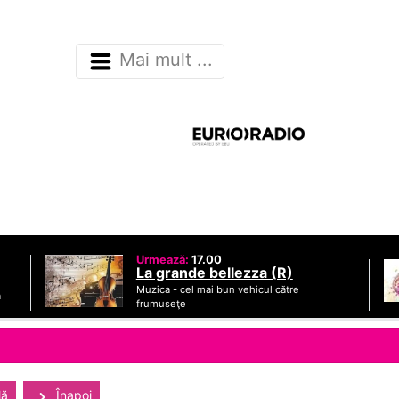
Mai mult ...
Urmează:
17.00
La grande bellezza (R)
Muzica -
cel mai bun vehicul către
ă
frumuseţe
lă
Înapoi