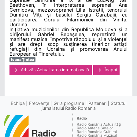
Beethoven, în interpretarea sopranei Ana
Cernicova, mezzosopranei Lilia Istratii, tenorului
Dumitru Mîţu şi basului Sergiu Garabajii, cu
participarea Corului Filarmonicii din Viniţa,
Ucraina.
Inițiativa muzicienilor din Republica Moldova și a
dirijorului Gabriel Bebeșelea, reprezintă un
manifest muzical împotriva războiului și a violenței
și are drept scop susținerea tinerilor artiști
refugiați din Ucraina și promovarea Anului
European al Tineretului.
Ioana Ţintea
Arhivă : Actualitatea internaţională
Înapoi
Echipa
Frecvenţe
Grilă programe
Parteneri
Statutul
jurnalistului Radio Romania
Radio
Radio România Actualităţi
Radio Antena Satelor
Radio România Cultural
Radio România Muzical