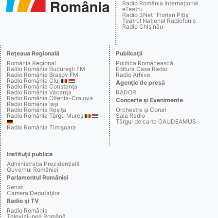
Radio România Internaţional
eTeatru
Radio 3Net "Florian Pitiş"
Teatrul Naţional Radiofonic
Radio Chişinău
Reţeaua Regională
Publicaţii
România Regional
Politica Românească
Radio România Bucureşti FM
Editura Casa Radio
Radio România Braşov FM
Radio Arhive
Radio România Cluj
Agenţie de presă
Radio România Constanţa
Radio România Vacanţa
RADOR
Radio România Oltenia-Craiova
Concerte şi Evenimente
Radio România Iaşi
Radio România Reşiţa
Orchestre şi Coruri
Radio România Târgu Mureş
Sala Radio
Târgul de carte GAUDEAMUS
Radio România Timişoara
Instituţii publice
Administraţia Prezidenţială
Guvernul României
Parlamentul României
Senat
Camera Deputaţilor
Radio şi TV
Radio România
Televiziunea Română