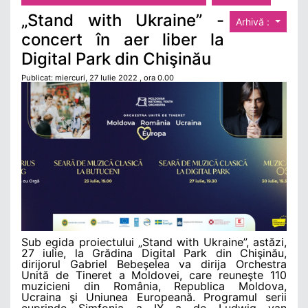
„Stand with Ukraine” -
Arhivă :
concert în aer liber la
Digital Park din Chişinău
Publicat: miercuri, 27 Iulie 2022 , ora 0.00
Sub egida proiectului „Stand with Ukraine”, astăzi,
27 iulie, la Grădina Digital Park din Chişinău,
dirijorul Gabriel Bebeşelea va dirija Orchestra
Unită de Tineret a Moldovei, care reuneşte 110
muzicieni din România, Republica Moldova,
Ucraina şi Uniunea Europeană. Programul serii
cuprinde Simfonia a IX a de Ludwig van