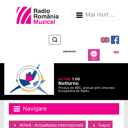
Mai mult ...
ACUM:
1.00
Notturno
Produs de BBC, preluat prin Uniunea
Europeană de Radio
Navigare
Arhivă : Actualitatea internaţională
Înapoi