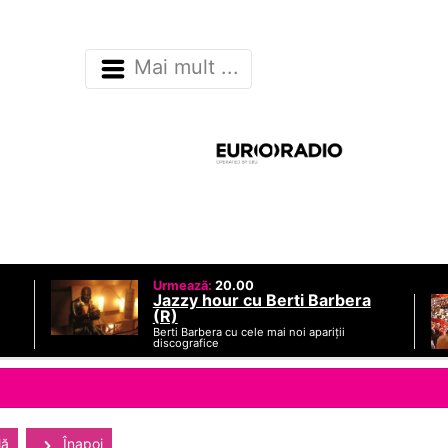
Mai mult ...
Urmează:
20.00
Jazzy hour cu Berti Barbera
(R)
Berti Barbera cu cele mai noi apariții
discografice
lă
Înapoi