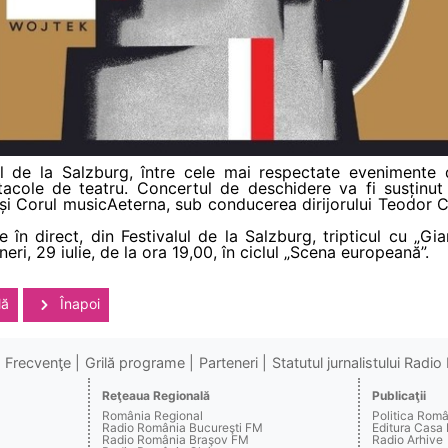
lul de la Salzburg, între cele mai respectate evenimente 
acole de teatru. Concertul de deschidere va fi susținut
i Corul musicAeterna, sub conducerea dirijorului Teodor Cu
în direct, din Festivalul de la Salzburg, tripticul cu „Gia
ri, 29 iulie, de la ora 19,00, în ciclul „Scena europeană”.
lă
Înapoi
Frecvenţe
Grilă programe
Parteneri
Statutul jurnalistului Radi
Reţeaua Regională
Publicaţii
România Regional
Politica Rom
Radio România Bucureşti FM
Editura Casa
Radio România Braşov FM
Radio Arhive