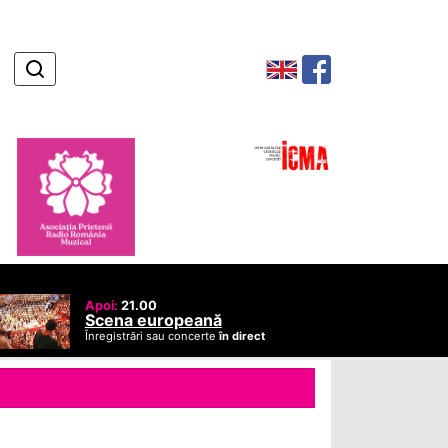
Apoi:
21.00
Scena europeană
Înregistrări sau concerte
în direct