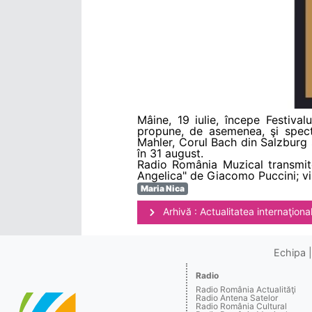
Mâine, 19 iulie, începe Festiva
propune, de asemenea, şi spect
Mahler, Corul Bach din Salzburg ș
în 31 august.
Radio România Muzical transmite 
Angelica" de Giacomo Puccini; vine
Maria Nica
Arhivă : Actualitatea internaţiona
Echipa
Radio
Radio România Actualităţi
Radio Antena Satelor
Radio România Cultural