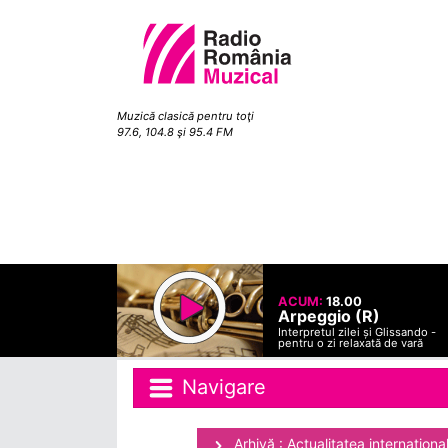
Muzică clasică pentru toţi
97.6, 104.8 şi 95.4 FM
ACUM:
18.00
Arpeggio (R)
Interpretul zilei și Glissando -
pentru o zi relaxată de vară
Navigare
Arhivă : Actualitatea internaţiona