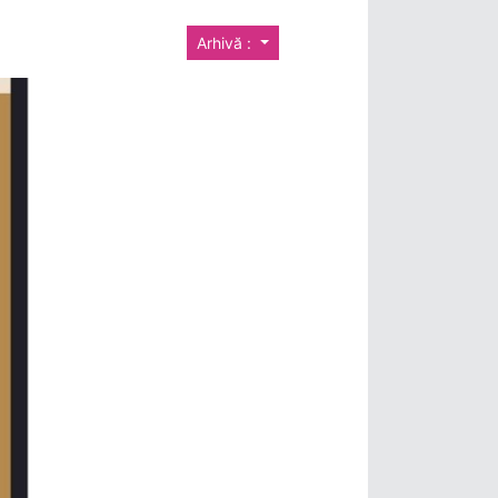
Arhivă :