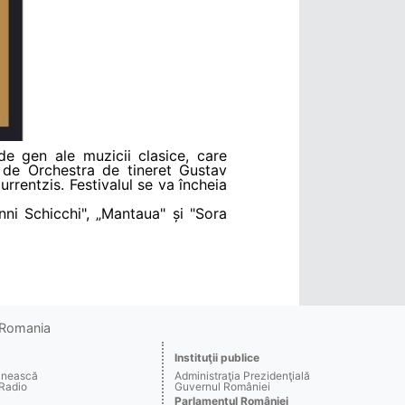
de gen ale muzicii clasice, care
 de Orchestra de tineret Gustav
rrentzis. Festivalul se va încheia
nni Schicchi", „Mantaua" și "Sora
o Romania
Instituţii publice
ânească
Administraţia Prezidenţială
 Radio
Guvernul României
Parlamentul României